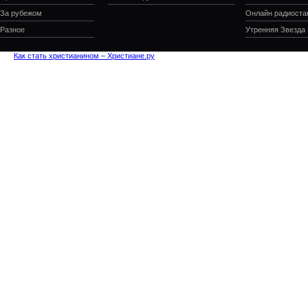
За рубежом
Онлайн радиоста
Разное
Утренняя Звезда
Как стать христианином – Христиане.ру