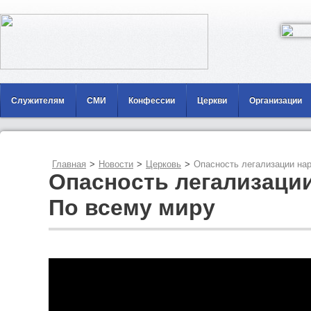
Служителям
СМИ
Конфессии
Церкви
Организации
Главная
>
Новости
>
Церковь
>
Опасность легализации нар
Опасность легализации
По всему миру