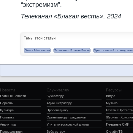
“экстремизм”.
Телеканал «Благая весть», 2024
Темы этой статьи
Ольга Максимова
Телеканал Благая Весть
Христианский тележурнал
Новости
Служителям
Ресурсы
Главные новости
Бухгалтеру
Видео
Церковь
Администратору
Музыка
Культура
Проповеднику
Газета «Протеста
Политика
Организатору праздников
Журнал «Христиа
Аналитика
Учителю воскресной школы
Печатные СМИ
Происшествия
Вебмастеру
Онлайн ТВ