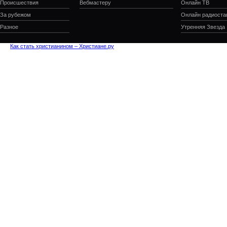
Происшествия
Вебмастеру
Онлайн ТВ
За рубежом
Онлайн радиоста
Разное
Утренняя Звезда
Как стать христианином – Христиане.ру