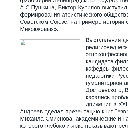
философии Ленинградского государстве
А.С.Пушкина, Виктор Курилов выступил 
формирования атеистического обществ
Советском Союзе: на примере истории 
Микрюковых».
Выступления д
религиоведческ
этноконфессио
кандидата фило
кафедры филос
педагогики Рус
гуманитарной а
Достоевского, 
касались пробл
движения в XXI
Андреев сделал презентацию книг безв
Михаила Смирнова, академические и н
которого глубоко и ярко показывают ре