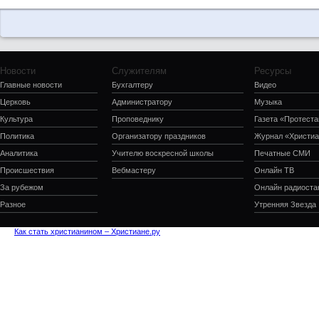
Новости
Служителям
Ресурсы
Главные новости
Бухгалтеру
Видео
Церковь
Администратору
Музыка
Культура
Проповеднику
Газета «Протеста
Политика
Организатору праздников
Журнал «Христиа
Аналитика
Учителю воскресной школы
Печатные СМИ
Происшествия
Вебмастеру
Онлайн ТВ
За рубежом
Онлайн радиоста
Разное
Утренняя Звезда
Как стать христианином – Христиане.ру