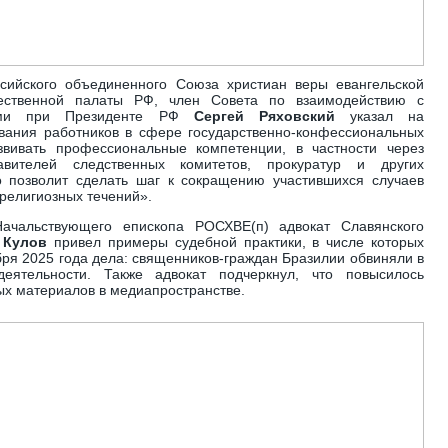
сийского объединенного Союза христиан веры евангельской
щественной палаты РФ, член Совета по взаимодействию с
иями при Президенте РФ
Сергей Ряховский
указал на
ования работников в сфере государственно-конфессиональных
вивать профессиональные компетенции, в частности через
авителей следственных комитетов, прокуратур и других
о позволит сделать шаг к сокращению участившихся случаев
религиозных течений».
ачальствующего епископа РОСХВЕ(п) адвокат Славянского
 Кулов
привел примеры судебной практики, в числе которых
ря 2025 года дела: священников-граждан Бразилии обвиняли в
деятельности. Также адвокат подчеркнул, что повысилось
х материалов в медиапространстве.