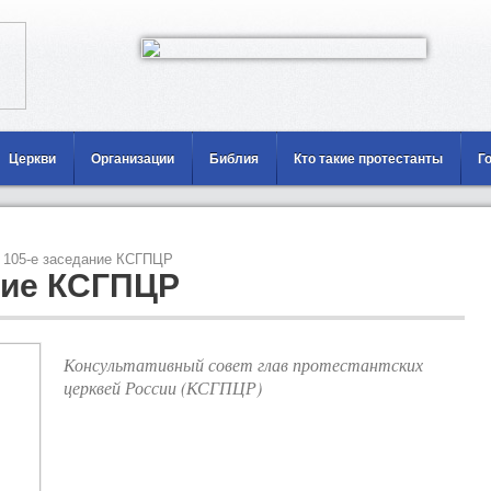
Церкви
Организации
Библия
Кто такие протестанты
Г
105-е заседание КСГПЦР
ние КСГПЦР
Консультативный совет глав протестантских
церквей России (КСГПЦР)