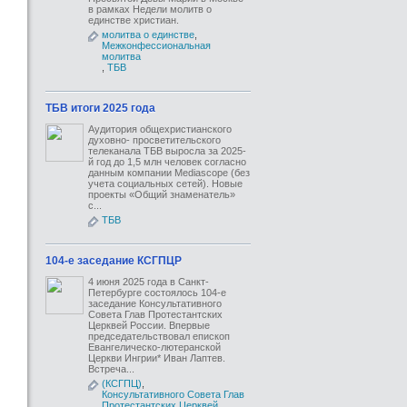
в рамках Недели молитв о
единстве христиан.
молитва о единстве
,
Межконфессиональная
молитва
,
ТБВ
ТБВ итоги 2025 года
Аудитория общехристианского
духовно- просветительского
телеканала ТБВ выросла за 2025-
й год до 1,5 млн человек согласно
данным компании Mediascope (без
учета социальных сетей). Новые
проекты «Общий знаменатель»
с...
ТБВ
104-е заседание КСГПЦР
4 июня 2025 года в Санкт-
Петербурге состоялось 104-е
заседание Консультативного
Совета Глав Протестантских
Церквей России. Впервые
председательствовал епископ
Евангелическо-лютеранской
Церкви Ингрии* Иван Лаптев.
Встреча...
(КСГПЦ)
,
Консультативного Совета Глав
Протестантских Церквей