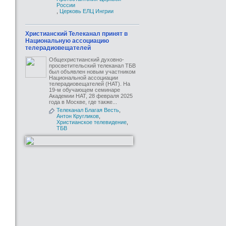
России
,
Церковь ЕЛЦ Ингрии
Христианский Телеканал принят в
Национальную ассоциацию
телерадиовещателей
Общехристианский духовно-
просветительский телеканал ТБВ
был объявлен новым участником
Национальной ассоциации
телерадиовещателей (НАТ). На
19-м обучающем семинаре
Академии НАТ, 28 февраля 2025
года в Москве, где также...
Телеканал Благая Весть
,
Антон Кругликов
,
Христианское телевидение
,
ТБВ