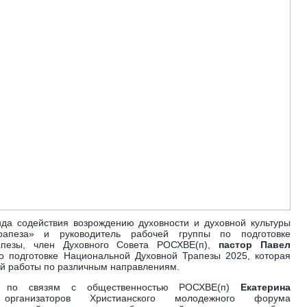
да содействия возрождению духовности и духовной культуры
рапеза» и руководитель рабочей группы по подготовке
апезы, член Духовного Совета РОСХВЕ(п),
пастор Павел
 подготовке Национальной Духовной Трапезы 2025, которая
ой работы по различным направлениям.
та по связям с общественностью РОСХВЕ(п)
Екатерина
ганизаторов Христианского молодежного форума