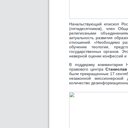
Начальствующий епископ Рос
(пятидесятников), член Об
религиозными объединен
актуальность развития образ
отношений: «Необходимо раз
обучение теологии, предст
государственных органов. Эт
неверной оценки конфессий и 
В поддержку комментария Н
правового центра
Станислав
были прекращенные 17 сентяб
незаконной миссионерской 
количество дезинформационны