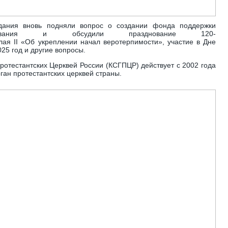
едания вновь подняли вопрос о создании фонда поддержки
разования и обсудили празднование 120-
лая II «Об укреплении начал веротерпимости», участие в Дне
25 год и другие вопросы.
ротестантских Церквей России (КСГПЦР) действует с 2002 года
ган протестантских церквей страны.