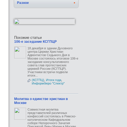
Разное
Похожие статьи
106-е заседание КСГПЦР
18 декабря в здании Духовного
центра Церкви Христиан
Адвентистов Седьмого Дня в
Москве состоялось итоговое 106-е
заседание консультативного
совета глав протестанских
церквей России (КСГПЦР).
Участники встречи подвели
итоги...
(КСГПЦ)
,
Итоги года
,
Информбюро "Спектр"
Молитва о единстве христиан в
Москве
Совместная молитва
представителей различных
конфессий состоялась в Римско-
католическом Кафедральном
соборе Непорочного Зачатия
Пресвятой Девы Марии в Москве