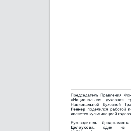
Председатель Правления Фон
«Национальная духовная т
Национальной Духовной Тр
Реннер
поделился работой по
является кульминацией годов
Руководитель Департамен
Целоухова
, один из ор