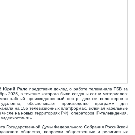
БВ
Юрий Рулс
представил доклад о работе телеканала ТБВ за
брь 2025, в течение которого были созданы сотни материалов:
масштабный производственный центр, десятки волонтеров и
 удаленно, обеспечивают производство программ для
еканала на 156 телевизионных платформах, включая кабельные
м числе на новых территориях РФ), операторов IP-телевидения,
 видеохостинги».
ета Государственной Думы Федерального Собрания Российской
данского общества, вопросам общественных и религиозных