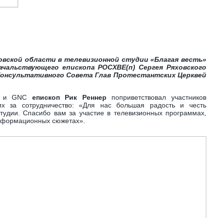
ковской области в телевизионной студии «Благая весть»
чальствующего епископа РОСХВЕ(п) Сергея Ряховского
 Консультативного Совета Глав Протестантских Церквей
БВ и GNC
епископ Рик Реннер
поприветствовал участников
их за сотрудничество: «Для нас большая радость и честь
тудии. Спасибо вам за участие в телевизионных программах,
информационных сюжетах».