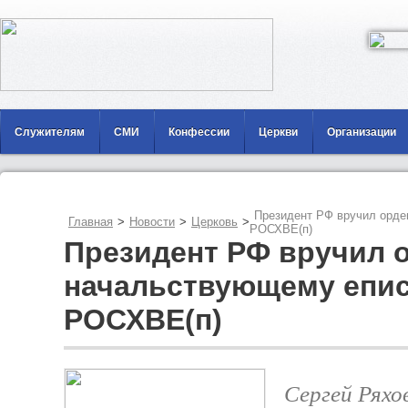
Служителям
СМИ
Конфессии
Церкви
Организации
Президент РФ вручил орде
Главная
>
Новости
>
Церковь
>
РОСХВЕ(п)
Президент РФ вручил 
начальствующему епи
РОСХВЕ(п)
Сергей Ряхо