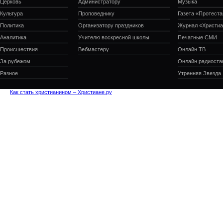
Церковь
Администратору
Музыка
Культура
Проповеднику
Газета «Протеста
Политика
Организатору праздников
Журнал «Христиа
Аналитика
Учителю воскресной школы
Печатные СМИ
Происшествия
Вебмастеру
Онлайн ТВ
За рубежом
Онлайн радиоста
Разное
Утренняя Звезда
Как стать христианином – Христиане.ру