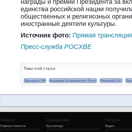
награды и премии Президента за вк
единства российской нации получил
общественных и религиозных органи
иностранные деятели культуры.
Источник фото:
Прямая трансляци
Пресс-служба РОСХВЕ
Темы этой статьи
Президент РФ
Владимир Владимирович Путин
Ряховский.С.В.
Тор
Новости
Служителям
Ресурсы
Главные новости
Бухгалтеру
Видео