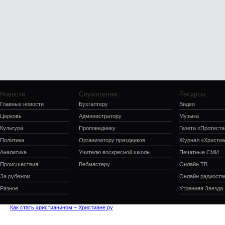
Новости
Служителям
Ресурсы
Главные новости
Бухгалтеру
Видео
Церковь
Администратору
Музыка
Культура
Проповеднику
Газета «Протеста
Политика
Организатору праздников
Журнал «Христиа
Аналитика
Учителю воскресной школы
Печатные СМИ
Происшествия
Вебмастеру
Онлайн ТВ
За рубежом
Онлайн радиоста
Разное
Утренняя Звезда
Как стать христианином – Христиане.ру