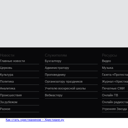
Новости
Служителям
Ресурсы
Главные новости
Бухгалтеру
Видео
Церковь
Администратору
Музыка
Культура
Проповеднику
Газета «Протеста
Политика
Организатору праздников
Журнал «Христиа
Аналитика
Учителю воскресной школы
Печатные СМИ
Происшествия
Вебмастеру
Онлайн ТВ
За рубежом
Онлайн радиоста
Разное
Утренняя Звезда
Как стать христианином – Христиане.ру