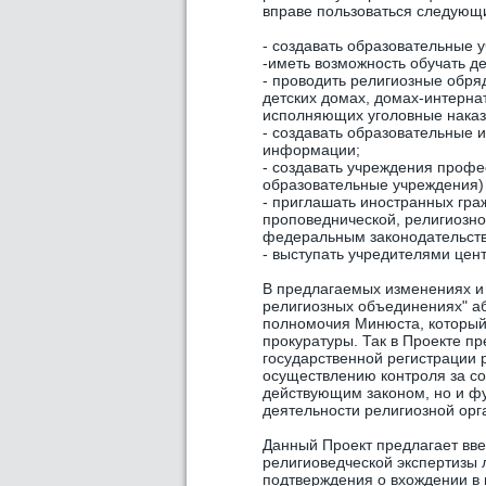
вправе пользоваться следующ
- создавать образовательные 
-иметь возможность обучать д
- проводить религиозные обря
детских домах, домах-интерна
исполняющих уголовные наказ
- создавать образовательные и
информации;
- создавать учреждения профе
образовательные учреждения) 
- приглашать иностранных гра
проповеднической, религиозно
федеральным законодательст
- выступать учредителями цен
В предлагаемых изменениях и д
религиозных объединениях" а
полномочия Минюста, который
прокуратуры. Так в Проекте п
государственной регистрации 
осуществлению контроля за со
действующим законом, но и фу
деятельности религиозной орг
Данный Проект предлагает вве
религиоведческой экспертизы
подтверждения о вхождении в