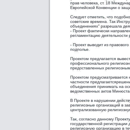
прав человека, ст. 18 Междунар
Европейской Конвенции о защи
Следует отметить, что подобн
советские времена. Так Инстр
объединениях" разрешала дея
- Проект фактически направле
регламентацию деятельности 
- Проект выводит из правовог
подполье.
Проектом предлагается вывест
профессионального религиозно
предоставленных религиозным
Проектом предусматривается 
частности предлагаетсярешени
объединения принимать на осн
ведомственных актов Минюста 
В Проекте в нарушении дейст
религиозные организаций в за
централизованную религиозну
Так, согласно данному Проект
государственной регистрации
религиозную организацию в теч