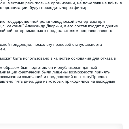
ом, местные религиозные организации, не пожелавшие войти в
 организации, будут проходить через фильтр
ию государственной религиоведческой экспертизы при
с "сектами" Александр Дворкин, в его состав входят и другие
крайней нетерпимостью к представителям неправославного
сной тенденции, поскольку правовой статус эксперта
ен.
может быть использовано в качестве основания для отказа в
им образом был подготовлен и опубликован данный
ганизации фактически были лишены возможности принять
ысказывании замечаний и предложений по текстуПроекта
тавлено пять дней, два из которых приходились на выходные