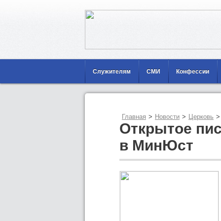
Служителям
СМИ
Конфессии
Главная
>
Новости
>
Церковь
>
Открытое пи
в МинЮст