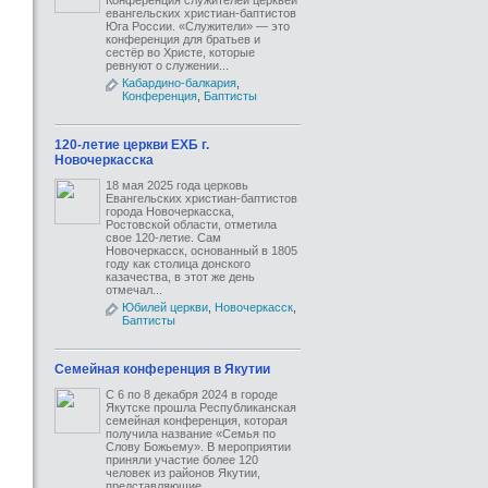
Конференция служителей церквей
евангельских христиан-баптистов
Юга России. «Служители» — это
конференция для братьев и
сестёр во Христе, которые
ревнуют о служении...
Кабардино-балкария
,
Конференция
,
Баптисты
120-летие церкви ЕХБ г.
Новочеркасска
18 мая 2025 года церковь
Евангельских христиан-баптистов
города Новочеркасска,
Ростовской области, отметила
свое 120-летие. Сам
Новочеркасск, основанный в 1805
году как столица донского
казачества, в этот же день
отмечал...
Юбилей церкви
,
Новочеркасск
,
Баптисты
Семейная конференция в Якутии
С 6 по 8 декабря 2024 в городе
Якутске прошла Республиканская
семейная конференция, которая
получила название «Семья по
Слову Божьему». В мероприятии
приняли участие более 120
человек из районов Якутии,
представляющие...