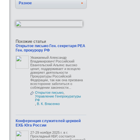
Разное
Похожие статьи
Открытое письмо Ген. секретаря РЕА
Ген. прокурору РФ
Уважаемый Александр
Владимирович! Российский
Евангельский Альянс высоко
ценит, поддерживает и всецело
доверяет деятельности
Прокуратуры Российской
Федерации, так как она призвана
всесторонне заботиться о
соблюдении законности...
Открытое письмо
,
Управление Генпрокуратуры
РФ
,
В. К. Власенко
Конференция служителей церквей
ЕХБ Юга России
27-29 ноября 2025 г. в г.
Прохладный КБР, состоится