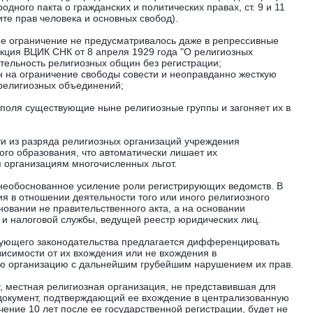
одного пакта о гражданских и политических правах, ст. 9 и 11
те прав человека и основных свобод).
ое ограничение не предусматривалось даже в репрессивные
укция ВЦИК СНК от 8 апреля 1929 года "О религиозных
тельность религиозных общин без регистрации;
н на ограничение свободы совести и неоправданно жесткую
религиозных объединений;
о поля существующие ныне религиозные группы и загоняет их в
и из разряда религиозных организаций учреждения
го образования, что автоматически лишает их
 организациям многочисленных льгот.
необоснованное усиление роли регистрирующих ведомств. В
я в отношении деятельности того или иного религиозного
овании не правительственного акта, а на основании
и налоговой службы, ведущей реестр юридических лиц.
вующего законодательства предлагается дифференцировать
висимости от их вхождения или не вхождения в
ю организацию с дальнейшим грубейшим нарушением их прав.
у, местная религиозная организация, не представившая для
 документ, подтверждающий ее вхождение в централизованную
ение 10 лет после ее государственной регистрации, будет не