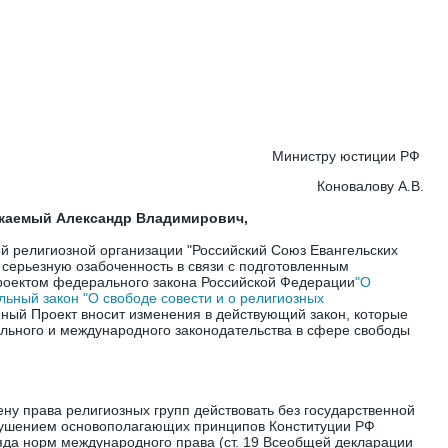
Министру юстиции РФ
Коновалову А.В.
жаемый Александр Владимирович,
й религиозной организации "Российский Союз Евангельских
 серьезную озабоченность в связи с подготовленным
оектом федерального закона Российской Федерации
"О
ьный закон "О свободе совести и о религиозных
анный Проект вносит изменения в действующий закон, которые
льного и международного законодательства в сфере свободы
ену права религиозных групп действовать без государственной
арушением основополагающих принципов Конституции РФ
 ряда норм международного права (ст. 19 Всеобщей декларации