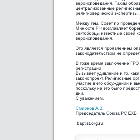
вероисповедания. Таким образ
централизованные религиозные
религиоведческой экспертизы.
Между тем, Совет по проведен
Минюсте РФ возглавляет борец 
сектоборцы известные своей 
вероисповедания.
Это является проявлением опа
законодательством не определ
В тоже время заключение ГРЭ 
регистрации.
Вызывает удивление и то, как
законопроект. Религиозные ор
участие в его обсуждении и в
поскольку на это было предос
дни.
С уважением,
Смирнов А.В.
Председатель Союза РС ЕХБ
baptist.org.ru