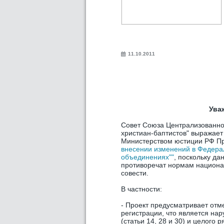
11.10.2011
Ува
Совет Союза Централизованно
христиан-баптистов" выражает
Министерством юстиции РФ Пр
внесении изменений в Федерал
объединениях""
, поскольку д
противоречат нормам национа
совести.
В частности:
- Проект предусматривает отм
регистрации, что является н
(статьи 14, 28 и 30) и целого