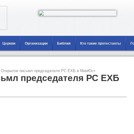
Церкви
Организации
Библия
Кто такие протестанты
Г
Открытое письмл председателя РС ЕХБ в МинЮст
сьмл председателя РС ЕХБ