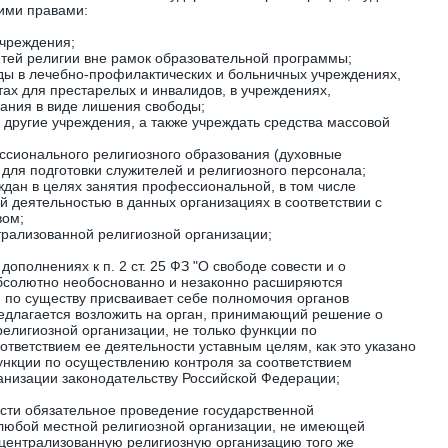
ими правами:
учреждения;
етей религии вне рамок образовательной программы;
ды в лечебно-профилактических и больничных учреждениях,
тах для престарелых и инвалидов, в учреждениях,
ания в виде лишения свободы;
 другие учреждения, а также учреждать средства массовой
ссионального религиозного образования (духовные
для подготовки служителей и религиозного персонала;
ждан в целях занятия профессиональной, в том числе
й деятельностью в данных организациях в соответствии с
вом;
трализованной религиозной организации;
ополнениях к п. 2 ст. 25 ФЗ "О свободе совести и о
бсолютно необоснованно и незаконно расширяются
 по существу присваивает себе полномочия органов
редлагается возложить на орган, принимающий решение о
религиозной организации, не только функции по
ответствием ее деятельности уставным целям, как это указано
нкции по осуществлению контроля за соответствием
анизации законодательству Российской Федерации;
сти обязательное проведение государственной
 любой местной религиозной организации, не имеющей
 централизованную религиозную организацию того же