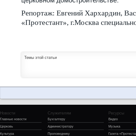
церковном домостроительстве.
Репортаж: Евгений Хархардин, Вас
«Протестант», г.Москва специальн
Темы этой статьи
Новости
Служителям
Ресурсы
Главные новости
Бухгалтеру
Видео
Церковь
Администратору
Музыка
Культура
Проповеднику
Газета «Протеста