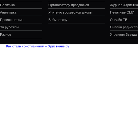
Политика
Организатору праздников
Журнал «Христиа
Аналитика
Учителю воскресной школы
Печатные СМИ
Происшествия
Вебмастеру
Онлайн ТВ
За рубежом
Онлайн радиоста
Разное
Утренняя Звезда
Как стать христианином – Христиане.ру