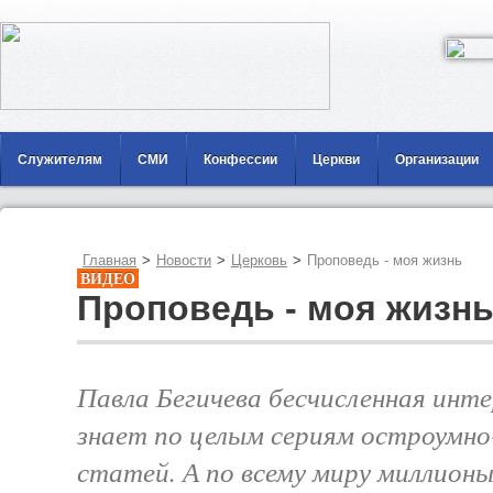
Служителям
СМИ
Конфессии
Церкви
Организации
Главная
>
Новости
>
Церковь
>
Проповедь - моя жизнь
ВИДЕО
Проповедь - моя жизн
Павла Бегичева бесчисленная инт
знает по целым сериям остроумно
статей. А по всему миру миллион