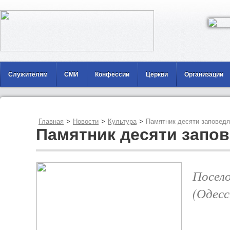
Служителям
СМИ
Конфессии
Церкви
Организации
Главная
>
Новости
>
Культура
>
Памятник десяти заповед
Памятник десяти запо
Посел
(Одесс