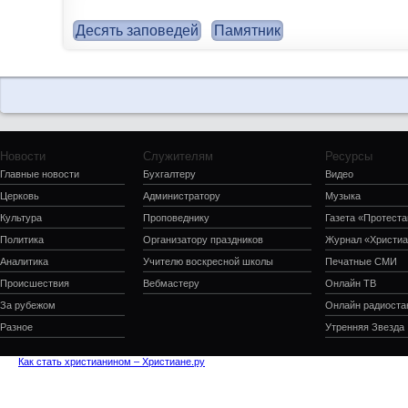
Десять заповедей
Памятник
Новости
Служителям
Ресурсы
Главные новости
Бухгалтеру
Видео
Церковь
Администратору
Музыка
Культура
Проповеднику
Газета «Протеста
Политика
Организатору праздников
Журнал «Христиа
Аналитика
Учителю воскресной школы
Печатные СМИ
Происшествия
Вебмастеру
Онлайн ТВ
За рубежом
Онлайн радиоста
Разное
Утренняя Звезда
Как стать христианином – Христиане.ру