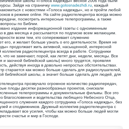
 библейской школы «Голоса надежды» весной 2006 года были
курсы. Зайдя на страничку
www.golosnadezhdi.ru
, каждый
акомиться с новостями «Голоса надежды», но и пройти любой
роков в режиме online. На сайте радиотелецентра всегда можно
ередачи, посмотреть интересные телепрограммы, а также
 вопросы по Библии.
овано издание информационной газеты с одноименным
аз в два месяца и рассылается по подписке всем желающим.
дарности всем тем, кто сопереживает служению
т его, и желает больше узнать о его деятельности. Время не
ежды» продолжает жить активной, насыщенной, интересной
 коллектив радиотелецентра всегда в работе. Сотрудники
 что не замечают, порой, как летят дни, недели, месяцы. Все
ия и заочной библейской школы) много трудятся, проявляя
сть, действуя иногда в довольно непростых обстоятельствах.
р старается как можно больше сделать для радиослушателей,
ой библейской школы, а значит больше сделать для людей, для
отелецентра прозвучало огромное количество радиопередач,
рые плоды десятки разнообразных проектов, снискали
исленные телепрограммы и документальные фильмы. Все это
з благословения и водительства любящего Небесного Отца,
ященного служения каждого сотрудника «Голоса надежды», без
зей и сподвижников. Дружный коллектив радиотелецентра с
икладывает все усилия, чтобы как можно больше людей могли
ести счастье и мир в Господе.