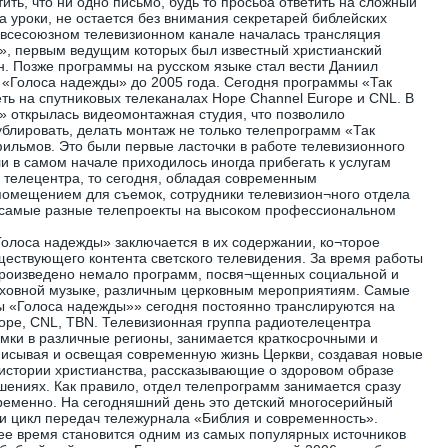
ть, что ни одно письмо, будь то просьба ответить на сложный
а уроки, не остается без внимания секретарей библейских
ом всесоюзном телевизионном канале началась трансляция
», первым ведущим которых был известный христианский
. Позже программы на русском языке стал вести Даниил
 «Голоса надежды» до 2005 года. Сегодня программы «Так
ть на спутниковых телеканалах Hope Channel Europe и CNL. В
» открылась видеомонтажная студия, что позволило
ублировать, делать монтаж не только телепрограмм «Так
 фильмов. Это были первые ласточки в работе телевизионного
и в самом начале приходилось иногда прибегать к услугам
о телецентра, то сегодня, обладая современным
омещением для съемок, сотрудники телевизион¬ного отдела
 самые разные телепроекты на высоком профессиональном
олоса надежды» заключается в их содержании, ко¬торое
ществующего контента светского телевидения. За время работы
произведено немало программ, посвя¬щенных социальной и
духовной музыке, различным церковным мероприятиям. Самые
 «Голоса надежды»» сегодня постоянно транслируются на
ope, CNL, TBN. Телевизионная группа радиотелецентра
мки в различные регионы, занимается краткосрочными и
писывая и освещая современную жизнь Церкви, создавая новые
истории христианства, рассказывающие о здоровом образе
ениях. Как правило, отдел телепрограмм занимается сразу
ременно. На сегодняшний день это детский многосерийный
и цикл передач тележурнала «Библия и современность».
ее время становится одним из самых популярных источников