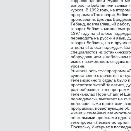
корреспонденции. Нужно отмети
вопрос по Библии или заявка н
курсов. В 1992 году, на втор
программ «Так говорит Библия
проповедник Джордж Вандеман
Ребанд, возглавлявший работу
говорит Библия» можно смотре
1997 году на «Голосе надежды
переводить на русский язык, д
говорит Библия», но и других
отдела «Голоса надежды». Есл
специалистов из останкинског
оборудованием и небольшим п
имеют возможность создавать
уровне.
Уникальность телепрограмм «Г
существенно отличается от су
телевизионного отдела было 
просветительской тематике, 
разнообразные телепрограммы
телeканалах Hope Channel Eur
периодически выезжает на съе
долгосрочными проектами, за
программы, повествующие об 
жизни и семейных взаимоотнош
несколькими проектами однов
телепроект «Лесные истории» 
Поскольку Интернет в последн