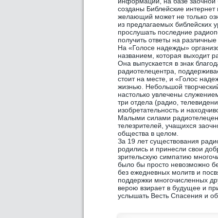
информации, на базе заочной
созданы Библейские интернет 
желающий может не только озн
из предлагаемых библейских у
прослушать последние радиоп
получить ответы на различные
На «Голосе надежды» организ
названием, которая выходит р
Она выпускается в знак благо
радиотелецентра, поддерживае
стоит на месте, и «Голос над
жизнью. Небольшой творческий
настолько увлечены служением,
три отдела (радио, телевиден
изобретательность и находчиво
Малыми силами радиотелецент
телезрителей, учащихся заочн
общества в целом.
За 19 лет существования ради
родились и принесли свои доб
зрительскую симпатию многоч
было бы просто невозможно бе
без ежедневных молитв и посв
поддержки многочисленных дру
верою взирает в будущее и пр
услышать Весть Спасения и обр