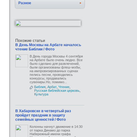
Разное
Похожие статьи
В День Москвы на Арбате началось
чтение Библии / Фото
В День города Москвы 4 сентября
на Арбате было очень людно. Все
было сделано для развлечений,
были организованы флеш-мобы,
на импровизированных сценах
пелись песни, проводились
конкурсы, продавались
сувениры.Но, помимо...
Библия
,
Арбат
,
Чтение
,
Русская библейская церковь
,
Культура
В Хабаровске в четвертый раз
пройдет праздник в защиту
семейных ценностей / Фото
Колонны начнут движение в 14:30
от парка Динамо до парка
Набережный имени графа