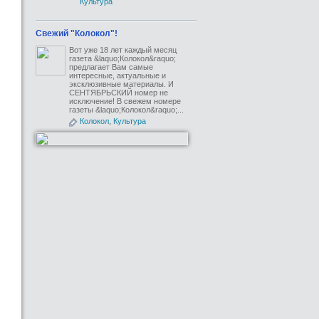
Культура
Свежий "Колокол"!
Вот уже 18 лет каждый месяц
газета &laquo;Колокол&raquo;
предлагает Вам самые
интересные, актуальные и
эксклюзивные материалы. И
СЕНТЯБРЬСКИЙ номер не
исключение! В свежем номере
газеты &laquo;Колокол&raquo;...
Колокол
,
Культура