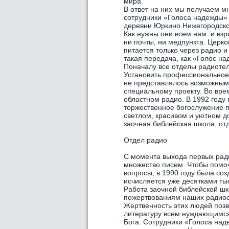
мира.
В ответ на них мы получаем м
сотрудники «Голоса надежды»
деревни Юркино Нижегородской
Как нужны они всем нам: и взр
ни почты, ни медпункта. Церко
питается только через радио и
такая передача, как «Голос на
Поначалу все отделы радиоте
Установить профессиональное
не представлялось возможным,
специальному проекту. Во вре
областном радио. В 1992 году
торжественное богослужение п
светлом, красивом и уютном д
заочная библейская школа, от
Отдел радио
С момента выхода первых рад
множество писем. Чтобы помо
вопросы, в 1990 году была со
исчисляется уже десятками ты
Работа заочной библейской ш
пожертвованиям наших радиос
Жертвенность этих людей позв
литературу всем нуждающимся 
Бога. Сотрудники «Голоса на