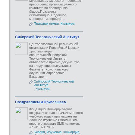
Муравьева Амурского, - сообщает
пресс-центр организационного
комитета по проведению
&laquo;Праздника
семьи&raquo;.Подобное
мероприятие пройдёт...
Праздник семьи
,
Культура
Сибирский Теологический Институт
Централизованной религиозной
организации Российской Церкви
христиан веры
евангельскойСибирский
Теологический Институт
объявляет о приеме документов
на следующие факультеты:
Факультет христианского
служенияНаправление:
Бакалавр...
Сибирский Теологический
Институт
,
Культура
Поздравляем и Приглашаем
Фонд &quot;Конкордия&quot;
поздравляет вас с началом нового
учебного года и приглашает на
Заочное изучение Бибилии. или
просто отправьте SMS на номер:
+7 911 821 70 02
Библия
,
Изучение
,
Конкордия
,