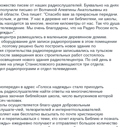
ножество писем от наших радиослушателей. Буквально на днях
 получили письмо от Волчиной Алевтины Анатольевны из
 области. Она пишет: "Спасибо вам за прекрасные передачи.
ослым, и детям. У нас в деревне нет ни библиотеки, ни школы,
вь находится за многие, многие километры от нас. Так что душа
 телевидение. Мы очень благодарны, что на Радио России есть
дежды»".
лецентра размещались в маленьком деревянном домике.
 оборудование для записи радиопрограмм в этом помещении
 поэтому решено было построить новое здание по
мя строительства радиопередачи записывались на тульском
 после завершения всех строительных работ состоялось
освящения нового здания радиотелецентра. По сей день в
оме на улице Станисловского размещаются три отдела:
дел радиопрограмм и отдел телевидения.
иопередач в адрес «Голоса надежды» стало приходить
чь радиослушателям найти ответы на многочисленные
здана заочная библейская школа, число выпускников которой
сяч человек.
колы осуществляется благо¬даря добровольным
лушате¬лей, телезрителей и интернетпользователей.
оляет нам бесплатно высылать по почте христианскую
и переписываться с теми, кто хочет изучать Библию и познать
дежды» ежедневно получают и отправляют большое количество