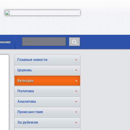
онения
Главные новости
Церковь
Культура
Политика
Аналитика
Происшествия
За рубежом