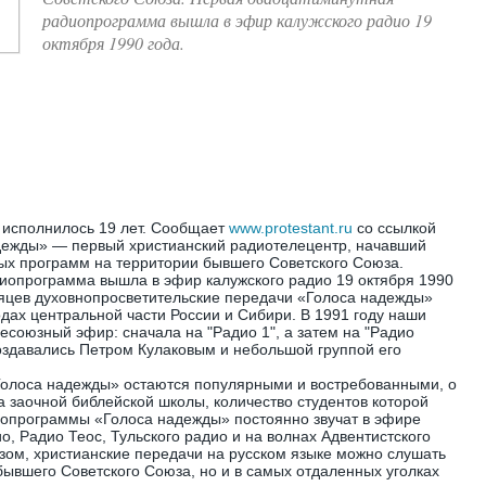
радиопрограмма вышла в эфир калужского радио 19
октября 1990 года.
 исполнилось 19 лет. Сообщает
www.protestant.ru
со ссылкой
ежды» — первый христианский радиотелецентр, начавший
х программ на территории бывшего Советского Союза.
иопрограмма вышла в эфир калужского радио 19 октября 1990
сяцев духовнопросветительские передачи «Голоса надежды»
одах центральной части России и Сибири. В 1991 году наши
есоюзный эфир: сначала на "Радио 1", а затем на "Радио
оздавались Петром Кулаковым и небольшой группой его
Голоса надежды» остаются популярными и востребованными, о
а заочной библейской школы, количество студентов которой
иопрограммы «Голоса надежды» постоянно звучат в эфире
, Радио Теос, Тульского радио и на волнах Адвентистского
зом, христианские передачи на русском языке можно слушать
 бывшего Советского Союза, но и в самых отдаленных уголках