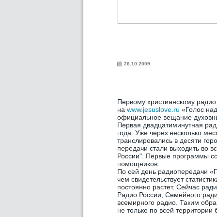
26.10.2009
Первому христианскому радио
на
www.jesuslove.ru
«Голос над
официальное вещание духовны
Первая двадцатиминутная рад
года. Уже через несколько ме
транслировались в десяти гор
передачи стали выходить во вс
России". Первые программы с
помощников.
По сей день радиопередачи «
чем свидетельствует статистик
постоянно растет. Сейчас рад
Радио России, Семейного радио
всемирного радио. Таким обра
не только по всей территории