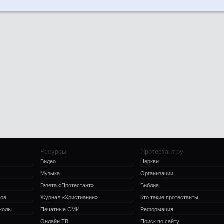
Ресурсы
Протестант.ру
Видео
Церкви
Музыка
Организации
Газета «Протестант»
Библия
ков
Журнал «Христианин»
Кто такие протестанты
школы
Печатные СМИ
Реформация
Онлайн ТВ
Поиск по сайту