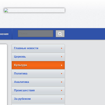
онения
Главные новости
Церковь
Культура
Политика
Аналитика
Происшествия
За рубежом