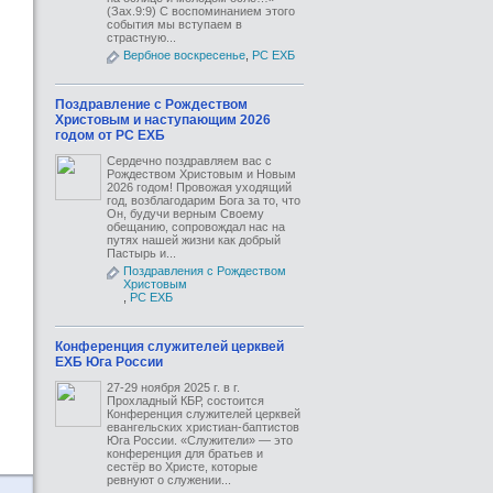
(Зах.9:9) С воспоминанием этого
события мы вступаем в
страстную...
Вербное воскресенье
,
РС ЕХБ
Поздравление с Рождеством
Христовым и наступающим 2026
годом от РС ЕХБ
Сердечно поздравляем вас с
Рождеством Христовым и Новым
2026 годом! Провожая уходящий
год, возблагодарим Бога за то, что
Он, будучи верным Своему
обещанию, сопровождал нас на
путях нашей жизни как добрый
Пастырь и...
Поздравления с Рождеством
Христовым
,
РС ЕХБ
Конференция служителей церквей
ЕХБ Юга России
27-29 ноября 2025 г. в г.
Прохладный КБР, состоится
Конференция служителей церквей
евангельских христиан-баптистов
Юга России. «Служители» — это
конференция для братьев и
сестёр во Христе, которые
ревнуют о служении...