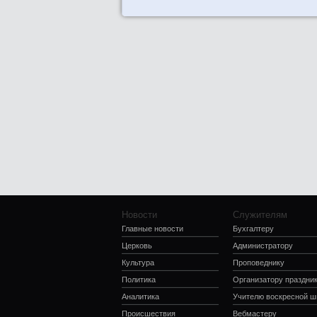
Новости
Служителям
Главные новости
Бухгалтеру
Церковь
Администратору
Культура
Проповеднику
Политика
Организатору праздни
Аналитика
Учителю воскресной 
Происшествия
Вебмастеру