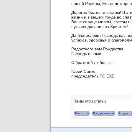
нашей Родины, Его долготерп
Дорогие братья и сестры! В э
жизни и в вашем труде во сла
Ваше сердце миром, светом и 
путь следования за Христом!
Да благословит Господь вас, в
успехов, здоровья и благополу
Радостного вам Рождества!
Господь с нами!
С братской любовью –
Юрий Сипко,
председатель РС ЕХБ
Темы этой статьи
Баптисты
Поздравление
Рождест