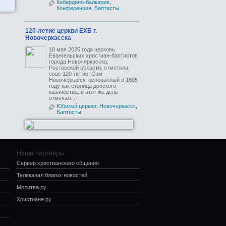
Кабардино-балкария
,
Конференция
,
Баптисты
120-летие церкви ЕХБ г.
Новочеркасска
18 мая 2025 года церковь
Евангельских христиан-баптистов
города Новочеркасска,
Ростовской области, отметила
свое 120-летие. Сам
Новочеркасск, основанный в 1805
году как столица донского
казачества, в этот же день
отмечал...
Юбилей церкви
,
Новочеркасск
,
Баптисты
Наши партнеры
Сервер христианского общения
Телеканал благих новостей
Молитва.ру
Христиане.ру