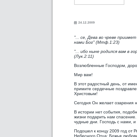
24.12.2009
"... се, Дева во чреве приим
нами Бог" (Мтф.1:23)
"... ибо ныне родился вам в 
(Лук.2:11)
Возлюбленные Господом, дорог
Мир вам!
В этот радостный день, от име
примите сердечные поздравле
Христовым!
Сегодня Он желает озарения н
В истории нет события, подоб
жизни подарить нам спасение.
чудные дни. Господь с нами, и
Подошел к концу 2009 год от Р
Небесного Отца: Божья любовь