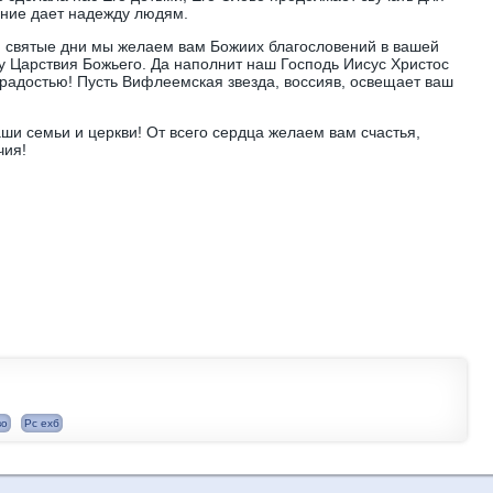
ение дает надежду людям.
ти святые дни мы желаем вам Божиих благословений в вашей
ву Царствия Божьего. Да наполнит наш Господь Иисус Христос
радостью! Пусть Вифлеемская звезда, воссияв, освещает ваш
аши семьи и церкви! От всего сердца желаем вам счастья,
чия!
во
Рс ехб