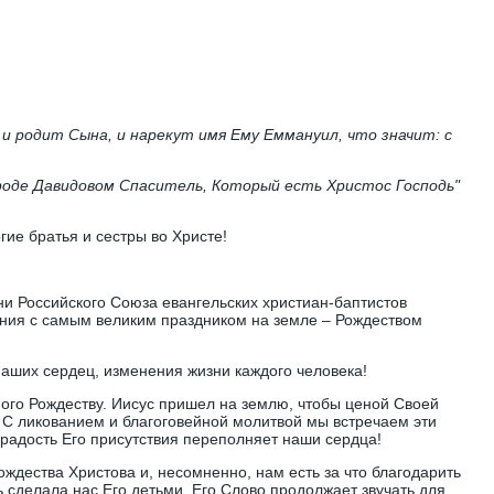
ет и родит Сына, и нарекут имя Ему Еммануил, что значит: с
городе Давидовом Спаситель, Который есть Христос Господь"
ие братья и сестры во Христе!
ни Российского Союза евангельских христиан-баптистов
ния с самым великим праздником на земле – Рождеством
аших сердец, изменения жизни каждого человека!
ного Рождеству. Иисус пришел на землю, чтобы ценой Своей
 С ликованием и благоговейной молитвой мы встречаем эти
 радость Его присутствия переполняет наши сердца!
ождества Христова и, несомненно, нам есть за что благодарить
 сделала нас Его детьми, Его Слово продолжает звучать для