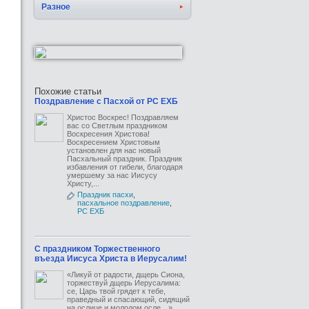
Разное
Похожие статьи
Поздравление с Пасхой от РС ЕХБ
Христос Воскрес! Поздравляем
вас со Светлым праздником
Воскресения Христова!
Воскресением Христовым
установлен для нас новый
Пасхальный праздник. Праздник
избавления от гибели, благодаря
умершему за нас Иисусу
Христу,...
Праздник пасхи
,
пасхальное поздравление
,
РС ЕХБ
С праздником Торжественного
въезда Иисуса Христа в Иерусалим!
«Ликуй от радости, дщерь Сиона,
торжествуй дщерь Иерусалима:
се, Царь твой грядет к тебе,
праведный и спасающий, сидящий
на ослице и молодом осле…»