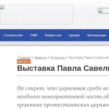
Служителям
СМИ
Конфессии
Церкви
Организации
Главная
>
Новости
>
Культура
>
Выставка Павла Савельев
ВИДЕО
Выставка Павла Савел
Не секрет, что церковная среда в
наиболее консервативной часть о
практике протестантских церквей