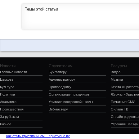
Темы этой статьи
Новости
Служителям
Ресурсы
Главные новости
Бухгалтеру
Видео
Церковь
Администратору
Музыка
Культура
Проповеднику
Газета «Протеста
Политика
Организатору праздников
Журнал «Христиа
Аналитика
Учителю воскресной школы
Печатные СМИ
Происшествия
Вебмастеру
Онлайн ТВ
За рубежом
Онлайн радиоста
Разное
Утренняя Звезда
Как стать христианином – Христиане.ру