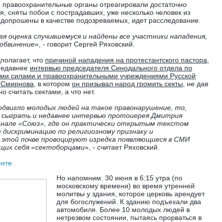
о правоохранительные органы отреагировали достаточно
я, сняты побои с пострадавших, уже несколько человек из
 допрошены в качестве подозреваемых, идет расследование.
ая оценка случившемуся и найдены все участники нападения,
обвинение
», - говорит Сергей Ряховский.
полагает, что
причиной нападения на протестантского пастора
,
 недавнее
интервью председателя Синодального отдела по
ми силами и правоохранительными учреждениями Русской
 Смирнова
, в котором
он призывал народ громить секты
, не дав
 считать сектами, а что нет.
одвигло молодых людей на такое правонарушение, то,
о сыграть и недавнее интервью протоиерея Дмитрия
анале «Союз», где он практически открытым текстом
 дискриминацию по религиозному признаку и
 этой почве провоцируют изредка появляющиеся в СМИ
щих себя «сектоборцами
», - считает Ряховский.
нте.
Но напомним. 30 июня в 6:15 утра (по
московскому времени) во время утренней
молитвы у здания, которое церковь арендует
для богослужений. К зданию подъехали два
автомобиля. Более 10 молодых людей в
нетрезвом состоянии, пытаясь прорваться в