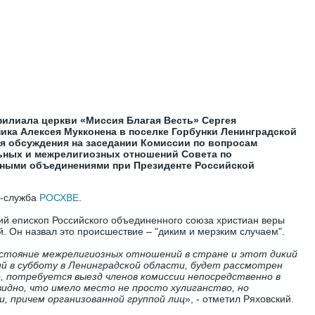
филиала церкви «Миссия Благая Весть» Сергея
ика Алексея Мукконена в поселке Горбунки Ленинградской
ля обсуждения на заседании Комиссии по вопросам
ьных и межрелигиозных отношений Совета по
ными объединениями при Президенте Российской
-служба
РОСХВЕ
.
ий епископ Российского объединенного союза христиан веры
й. Он назвал это происшествие – "диким и мерзким случаем".
стояние межрелигиозных отношений в стране и этот дикий
й в субботу в Ленинградской области, будет рассмотрен
, потребуется выезд членов комиссии непосредственно в
идно, что имело место не просто хулиганство, но
и, причем организованной группой лиц
», - отметил Ряховский.