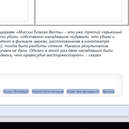
 церквях «Миссии Благая Весть» - это уже третий серьезный
очти убили, собственно нападавшие подумали, что убили и
идент в филиале церкви, расположенном в кинотеатре
), тогда были разбиты стекла. Никаких результатов
учаев не дали. Однако в этот раз двое нападавших были
надеюсь, что правосудие восторжествует
», - сказал
Санкт- Петербург
Сергей Константинов
Совет при президенте
Шатров