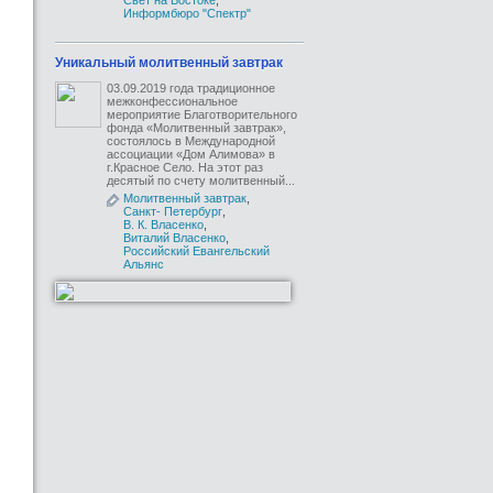
Свет на Востоке
,
Информбюро "Спектр"
Уникальный молитвенный завтрак
03.09.2019 года традиционное
межконфессиональное
мероприятие Благотворительного
фонда «Молитвенный завтрак»,
состоялось в Международной
ассоциации «Дом Алимова» в
г.Красное Село. На этот раз
десятый по счету молитвенный...
Молитвенный завтрак
,
Санкт- Петербург
,
В. К. Власенко
,
Виталий Власенко
,
Российский Евангельский
Альянс