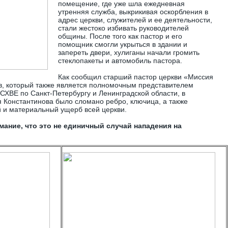
помещение, где уже шла ежедневная
утренняя служба, выкрикивая оскорбления в
адрес церкви, служителей и ее деятельности,
стали жестоко избивать руководителей
общины. После того как пастор и его
помощник смогли укрыться в здании и
запереть двери, хулиганы начали громить
стеклопакеты и автомобиль пастора.
Как сообщил старший пастор церкви «Миссия
в, который также является полномочным представителем
ХВЕ по Санкт-Петербургу и Ленинградской области, в
я Константинова было сломано ребро, ключица, а также
 и материальный ущерб всей церкви.
ание, что это не единичный случай нападения на