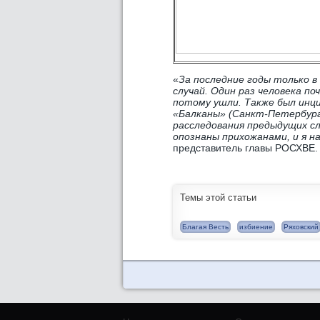
«
За последние годы только в
случай. Один раз человека п
потому ушли. Также был инц
«Балканы» (Санкт-Петербург
расследования предыдущих сл
опознаны прихожанами, и я 
представитель главы РОСХВЕ.
Темы этой статьи
Благая Весть
избиение
Ряховский