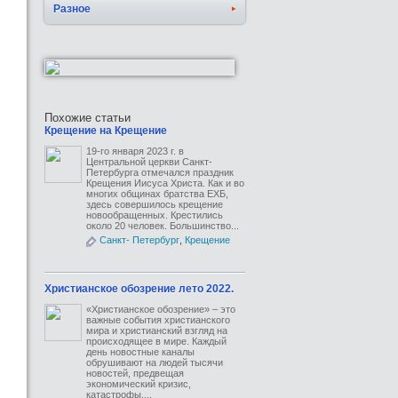
Разное
Похожие статьи
Крещение на Крещение
19-го января 2023 г. в
Центральной церкви Санкт-
Петербурга отмечался праздник
Крещения Иисуса Христа. Как и во
многих общинах братства ЕХБ,
здесь совершилось крещение
новообращенных. Крестились
около 20 человек. Большинство...
Санкт- Петербург
,
Крещение
Христианское обозрение лето 2022.
«Христианское обозрение» – это
важные события христианского
мира и христианский взгляд на
происходящее в мире. Каждый
день новостные каналы
обрушивают на людей тысячи
новостей, предвещая
экономический кризис,
катастрофы,...