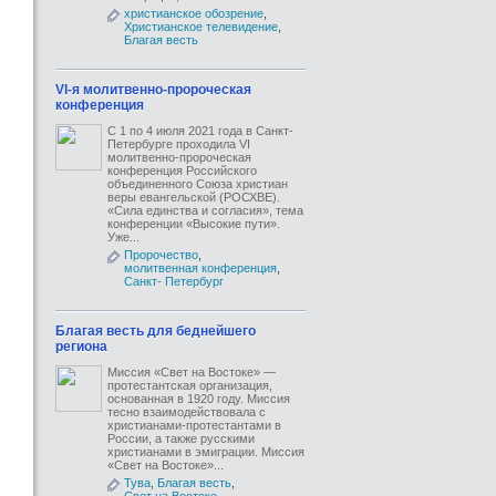
христианское обозрение
,
Христианское телевидение
,
Благая весть
VI-я молитвенно-пророческая
конференция
С 1 по 4 июля 2021 года в Санкт-
Петербурге проходила VI
молитвенно-пророческая
конференция Российского
объединенного Союза христиан
веры евангельской (РОСХВЕ).
«Сила единства и согласия», тема
конференции «Высокие пути».
Уже...
Пророчество
,
молитвенная конференция
,
Санкт- Петербург
Благая весть для беднейшего
региона
Миссия «Свет на Востоке» —
протестантская организация,
основанная в 1920 году. Миссия
тесно взаимодействовала с
христианами-протестантами в
России, а также русскими
христианами в эмиграции. Миссия
«Свет на Востоке»...
Тува
,
Благая весть
,