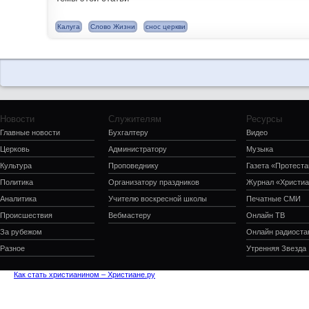
Калуга
Слово Жизни
снос церкви
Новости
Служителям
Ресурсы
Главные новости
Бухгалтеру
Видео
Церковь
Администратору
Музыка
Культура
Проповеднику
Газета «Протеста
Политика
Организатору праздников
Журнал «Христиа
Аналитика
Учителю воскресной школы
Печатные СМИ
Происшествия
Вебмастеру
Онлайн ТВ
За рубежом
Онлайн радиоста
Разное
Утренняя Звезда
Как стать христианином – Христиане.ру