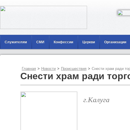
Служителям
СМИ
Конфессии
Церкви
Организации
Главная
>
Новости
>
Происшествия
>
Снести храм ради тор
Снести храм ради торг
г.Калуга