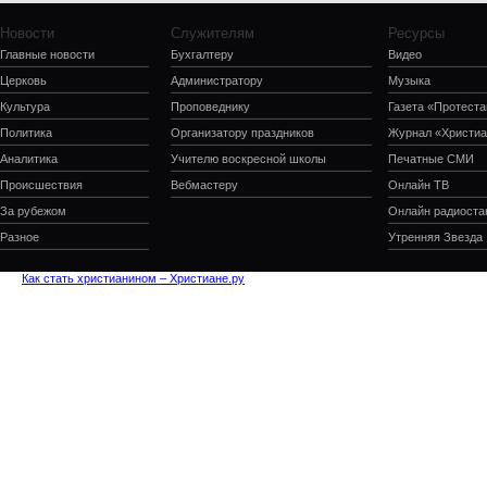
Новости
Служителям
Ресурсы
Главные новости
Бухгалтеру
Видео
Церковь
Администратору
Музыка
Культура
Проповеднику
Газета «Протеста
Политика
Организатору праздников
Журнал «Христиа
Аналитика
Учителю воскресной школы
Печатные СМИ
Происшествия
Вебмастеру
Онлайн ТВ
За рубежом
Онлайн радиоста
Разное
Утренняя Звезда
Как стать христианином – Христиане.ру