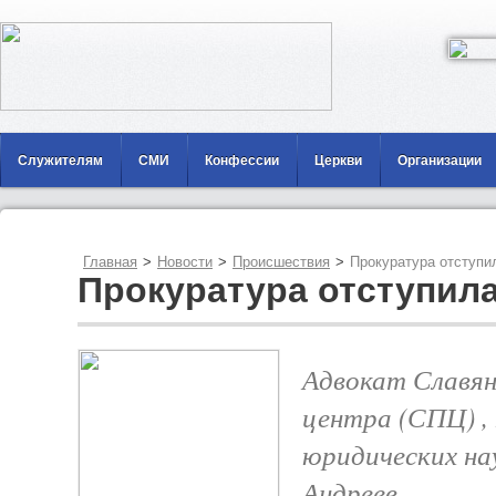
Служителям
СМИ
Конфессии
Церкви
Организации
Главная
>
Новости
>
Происшествия
>
Прокуратура отступи
Прокуратура отступил
Адвокат Славян
центра (СПЦ) ,
юридических н
Андреев