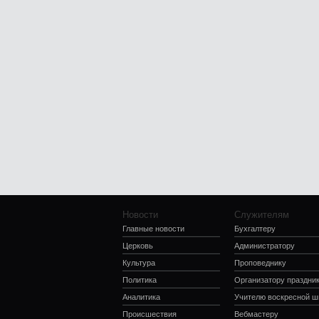
Новости
Служителям
Главные новости
Бухгалтеру
Церковь
Администратору
Культура
Проповеднику
Политика
Организатору праздни
Аналитика
Учителю воскресной 
Происшествия
Вебмастеру