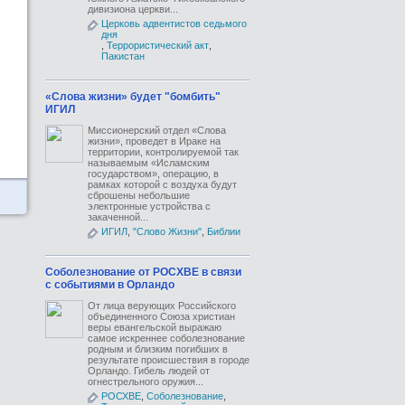
дивизиона церкви...
Церковь адвентистов седьмого
дня
,
Террористический акт
,
Пакистан
«Слова жизни» будет "бомбить"
ИГИЛ
Миссионерский отдел «Слова
жизни», проведет в Ираке на
территории, контролируемой так
называемым «Исламским
государством», операцию, в
рамках которой с воздуха будут
сброшены небольшие
электронные устройства с
закаченной...
ИГИЛ
,
"Слово Жизни"
,
Библии
Соболезнование от РОСХВЕ в связи
с событиями в Орландо
От лица верующих Российского
объединенного Союза христиан
веры евангельской выражаю
самое искреннее соболезнование
родным и близким погибших в
результате происшествия в городе
Орландо. Гибель людей от
огнестрельного оружия...
РОСХВЕ
,
Соболезнование
,