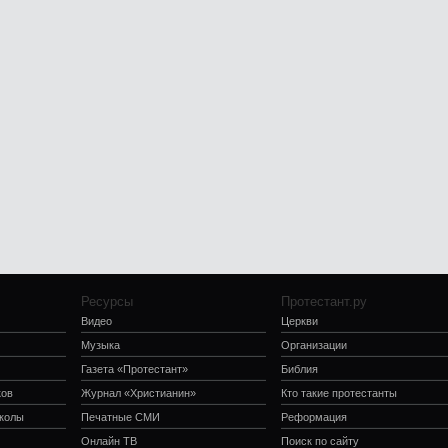
Ресурсы
Протестант.ру
Видео
Церкви
Музыка
Организации
Газета «Протестант»
Библия
ков
Журнал «Христианин»
Кто такие протестанты
школы
Печатные СМИ
Реформация
Онлайн ТВ
Поиск по сайту