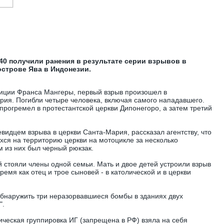
 40 получили ранения в результате серии взрывов в
острове Ява в Индонезии.
иции Франса Мангеры, первый взрыв произошел в
рия. Погибли четыре человека, включая самого нападавшего.
прогремел в протестантской церкви Дипонегоро, а затем третий
видцем взрыва в церкви Санта-Мария, рассказал агентству, что
хся на территорию церкви на мотоцикле за несколько
м из них был черный рюкзак.
й стояли члены одной семьи. Мать и двое детей устроили взрыв
время как отец и трое сыновей - в католической и в церкви
обнаружить три неразорвавшиеся бомбы в зданиях двух
".
ическая группировка ИГ (запрещена в РФ) взяла на себя