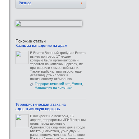
Разное
Похожие статьи
Казнь за нападение на храм
В Египте Военный трибунал Египта
вынес приговор 17 людям,
которые были организаторами
терактов на коптских церквях, их
приговорили к смертной казни.
Также трибунал приговорил еще
девятнадцать человек к
пожизненному отбыванию...
Террористический акт
,
Египет
,
Нападение на христиан
Террористическая атака на
адвентистскую церковь
В воскресенье вечером, 15
апреля, террористы ИГИЛ открыли
огонь перед церковью
Адвентистов седьмого дня в гроде
Кветта (Пакистан), убив двух и
ранив восемь человек. Заявление
Южного Азиатско-Тихоокеанского