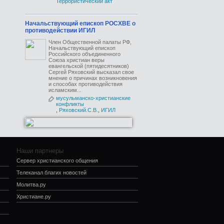
Террористический акт
Начальствующий епископ РОСХВЕ о
противодействии ИГИЛ
Член Общественной палаты РФ,
Начальствующий епископ
Российского объединенного
Союза христиан веры
евангельской (пятидесятников)
Сергей Ряховский высказал свое
мнение о причинах возникновения
и способах противодействия
исламским...
мусульманско-христианские
конфликты
,
Ряховский.С.В.
,
ИГИЛ
Наши партнеры
Сервер христианского общения
Телеканал благих новостей
Молитва.ру
Христиане.ру