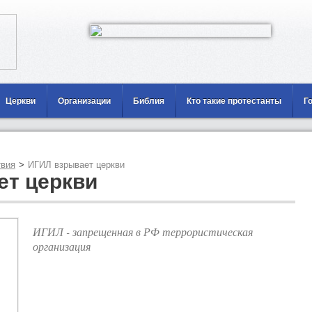
Церкви
Организации
Библия
Кто такие протестанты
Г
вия
>
ИГИЛ взрывает церкви
ет церкви
ИГИЛ - запрещенная в РФ террористическая
организация