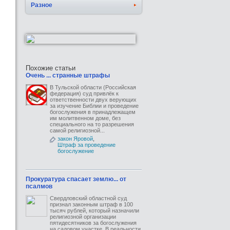
Разное
Похожие статьи
Очень ... странные штрафы
В Тульской области (Российская
федерация) суд привлёк к
ответственности двух верующих
за изучение Библии и проведение
богослужения в принадлежащем
им молитвенном доме, без
специального на то разрешения
самой религиозной...
закон Яровой
,
Штраф за проведение
богослужение
Прокуратура спасает землю... от
псалмов
Свердловский областной суд
признал законным штраф в 100
тысяч рублей, который назначили
религиозной организации
пятидесятников за богослужения
на садовом участке. В реальности