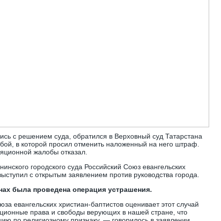
ись с решением суда, обратился в Верховный суд Татарстана
бой, в которой просил отменить наложенный на него штраф.
ляционной жалобы отказал.
инского городского суда Российский Союз евангельских
выступил с открытым заявлением против руководства города.
лнах была проведена операция устрашения.
юза евангельских христиан-баптистов оценивает этот случай
туционные права и свободы верующих в нашей стране, что
ию по религиозному признаку, — говорилось в заявлении.