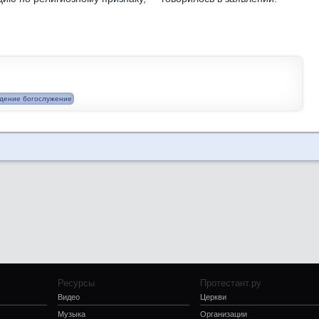
дение богослужение
Ресурсы
Протестант.ру
Видео
Церкви
Музыка
Организации