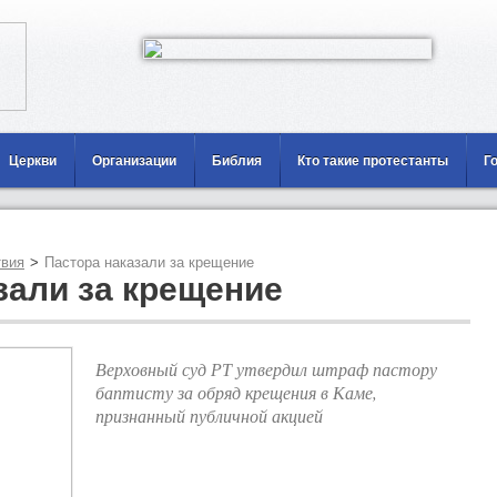
Церкви
Организации
Библия
Кто такие протестанты
Г
вия
>
Пастора наказали за крещение
зали за крещение
Верховный суд РТ утвердил штраф пастору
баптисту за обряд крещения в Каме,
признанный публичной акцией