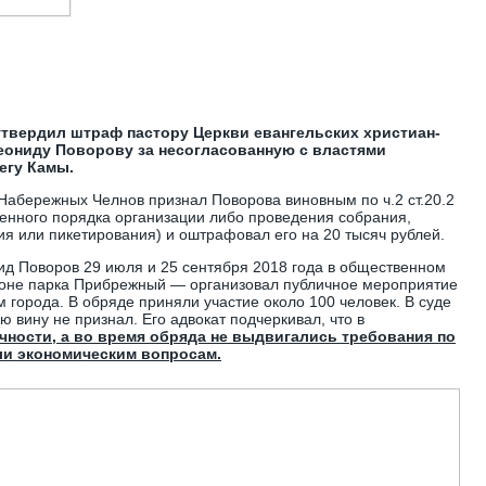
утвердил штраф пастору Церкви евангельских христиан-
еониду Поворову за несогласованную с властями
егу Камы.
 Набережных Челнов признал Поворова виновным по ч.2 ст.20.2
енного порядка организации либо проведения собрания,
ия или пикетирования) и оштрафовал его на 20 тысяч рублей.
ид Поворов 29 июля и 25 сентября 2018 года в общественном
йоне парка Прибрежный — организовал публичное мероприятие
 города. В обряде приняли участие около 100 человек. В суде
 вину не признал. Его адвокат подчеркивал, что в
чности, а во время обряда не выдвигались требования по
ли экономическим вопросам.