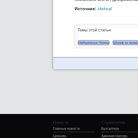
Источник:
idelreal
Темы этой статьи
Набережные Челны
Штраф за прове
Новости
Служителям
Главные новости
Бухгалтеру
Церковь
Администратору