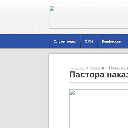
Служителям
СМИ
Конфессии
Главная
>
Новости
>
Происшест
Пастора нака