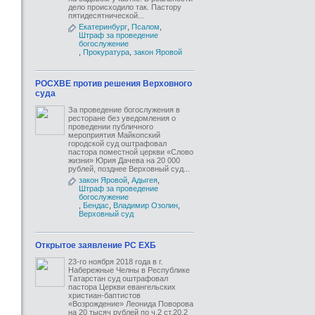
дело происходило так. Пастору
пятидесятнической...
Екатеринбург
,
Псалом
,
Штраф за проведение
богослужение
,
Прокуратура
,
закон Яровой
РОСХВЕ против решения Верховного
суда
За проведение богослужения в
ресторане без уведомления о
проведении публичного
мероприятия Майкопский
городской суд оштрафовал
пастора поместной церкви «Слово
жизни» Юрия Дачева на 20 000
рублей, позднее Верховный суд...
закон Яровой
,
Адыгея
,
Штраф за проведение
богослужение
,
Бендас
,
Владимир Озолин
,
Верховный суд
Открытое заявление РС ЕХБ
23-го ноября 2018 года в г.
Набережные Челны в Республике
Татарстан суд оштрафовал
пастора Церкви евангельских
христиан-баптистов
«Возрождение» Леонида Поворова
на 20 тысяч рублей по ч.2 ст.20.2