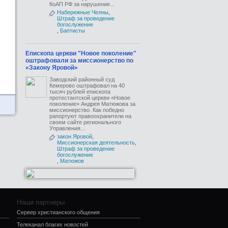
КоАП РФ за нарушение...
Набережные Челны
,
Штраф за проведение
богослужение
,
Баптисты
Епископа церкви "Новое поколение"
оштрафовали за миссионерство по
«Закону Яровой»
Заводский районный суд
Кемерово оштрафовал на 40
тысяч рублей епископа
протестантской церкви «Новое
поколение» Андрея Матюжова за
миссионерство. Как победно
рапортуют правоохранители на
своем сайте регионального
Управления...
закон Яровой
,
Миссионерская деятельность
,
Штраф за проведение
богослужение
,
Матюжов
Наши партнеры
Сервер христианского общения
Телеканал благих новостей