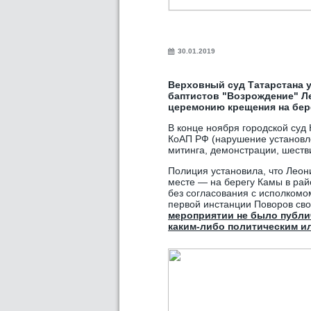
30.01.2019
Верховный суд Татарстана 
баптистов "Возрождение" Л
церемонию крещения на бер
В конце ноября городской суд
КоАП РФ (нарушение установл
митинга, демонстрации, шеств
Полиция установила, что Леон
месте — на берегу Камы в ра
без согласования с исполкомом
первой инстанции Поворов свою
мероприятии не было публи
каким-либо политическим и