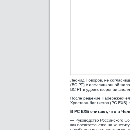
Леонид Поворов, не согласивш
(ВС РТ) с апелляционной жало
ВС РТ в удовлетворении апел
После решение Набережночелн
Христиан-баптистов (РС ЕХБ) 
В РС ЕХБ считают, что в Че
— Руководство Российского Со
как посягательство на консти
неизбежно влечет дискриминац