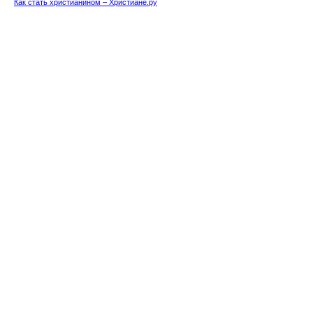
Как стать христианином – Христиане.ру