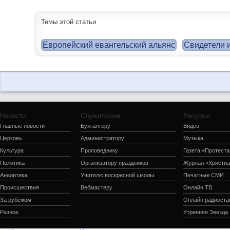
Темы этой статьи
Европейский евангельский альянс
Свидетели 
Новости
Служителям
Ресурсы
Главные новости
Бухгалтеру
Видео
Церковь
Администратору
Музыка
Культура
Проповеднику
Газета «Протеста
Политика
Организатору праздников
Журнал «Христиа
Аналитика
Учителю воскресной школы
Печатные СМИ
Происшествия
Вебмастеру
Онлайн ТВ
За рубежом
Онлайн радиоста
Разное
Утренняя Звезда