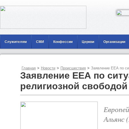
Служителям
СМИ
Конфессии
Церкви
Организации
Главная
>
Новости
>
Происшествия
>
Заявление ЕЕА по си
Заявление ЕЕА по ситу
религиозной свободой
Европей
Альянс 