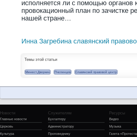
исполняется ли с помощью органов 
провокационный план по зачистке ре
нашей стране…
Инна Загребина славянский правово
Темы этой статьи
Минюст,Дворкин
Пчелинцев
Славянский правовой центр
Новости
Служителям
Ресурсы
Главные новости
Бухгалтеру
Видео
Церковь
Администратору
Музыка
Культура
Проповеднику
Газета «Протеста