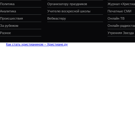
Политика
Организатору праздников
Журнал «Христиа
Аналитика
Учителю воскресной школы
Печатные СМИ
Происшествия
Вебмастеру
Онлайн ТВ
За рубежом
Онлайн радиоста
Разное
Утренняя Звезда
Как стать христианином – Христиане.ру