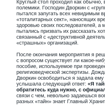
Круглый стол проходил как обычно,
полемики. Господин Дворкин с «гру
пытался запугать всех невидимым в
«тоталитарных сект», наносящих вр
здоровью своих последователей, а 
пытались призвать их рассказать хо
связанный с «деструктивной деятел
«страшных» организаций.
После окончания мероприятия я реш
с вопросом существует ли какое-ни
пособие, используемое при проведе
религиоведческой экспертизы. Дожд
Дворкин освободиться я задала ем
услышала следующий ответ:
«Я та
обратитесь куда нужно, с офици
связи с чем, невольно задаешься во
разных «тайн» знает Главный Храни