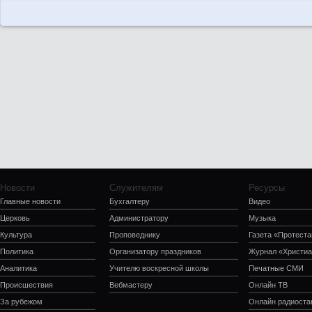
Новости
Служителям
Ресурсы
Главные новости
Бухгалтеру
Видео
Церковь
Администратору
Музыка
Культура
Проповеднику
Газета «Протеста
Политика
Организатору праздников
Журнал «Христиа
Аналитика
Учителю воскресной школы
Печатные СМИ
Происшествия
Вебмастеру
Онлайн ТВ
За рубежом
Онлайн радиоста