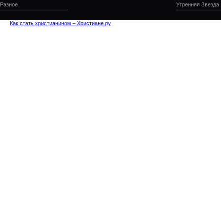
Разное
Утренняя Звезда
Как стать христианином – Христиане.ру