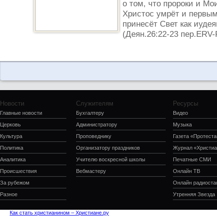
о том, что пророки и Мо
Христос умрёт и первым
принесёт Свет как иудея
(Деян.26:22-23 пер.ERV-
Новости
Служителям
Ресурсы
Главные новости
Бухгалтеру
Видео
Церковь
Администратору
Музыка
Культура
Проповеднику
Газета «Протеста
Политика
Организатору праздников
Журнал «Христиа
Аналитика
Учителю воскресной школы
Печатные СМИ
Происшествия
Вебмастеру
Онлайн ТВ
За рубежом
Онлайн радиоста
Разное
Утренняя Звезда
Как стать христианином – Христиане.ру