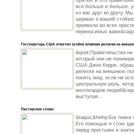
братья, и это правильно
все больше и больше, у
из вас друг ко другу. М
церквах о вашей стойкос
проявили во всех пресл
переносимых вами&raquo;
Госсекретарь США отметил особое влияние религии на внешн
&quot;Правительства не 
который они не понимают
США Джон Керри, обращ
религии на внешнюю пол
понять мир, если не ос
центральную роль, кото
миллиардов людей&raquo
выступая...
Пасторское слово
&laquo;&hellip;Бог помог
Его помощью я стою зде
перед простыми и знатн