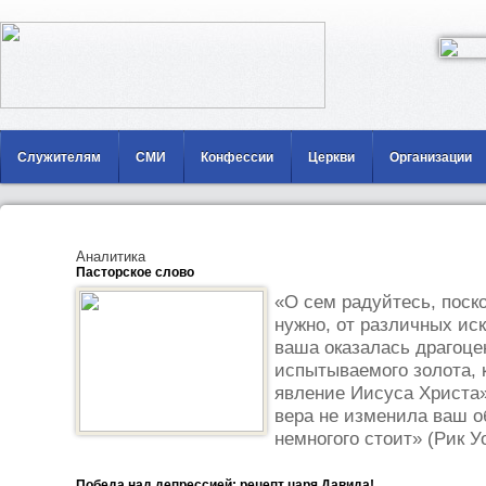
Служителям
СМИ
Конфессии
Церкви
Организации
Аналитика
Пасторское слово
«О сем радуйтесь, поск
нужно, от различных ис
ваша оказалась драгоце
испытываемого золота, к
явление Иисуса Христа»
вера не изменила ваш о
немногого стоит» (Рик У
Победа над депрессией: рецепт царя Давида!