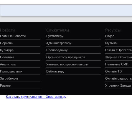
Новости
Служителям
Ресурсы
Главные новости
Бухгалтеру
Видео
Церковь
Администратору
Музыка
Культура
Проповеднику
Газета «Протеста
Политика
Организатору праздников
Журнал «Христиа
Аналитика
Учителю воскресной школы
Печатные СМИ
Происшествия
Вебмастеру
Онлайн ТВ
За рубежом
Онлайн радиоста
Разное
Утренняя Звезда
Как стать христианином – Христиане.ру