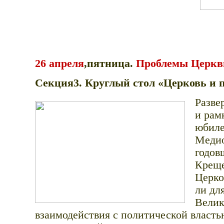
26 апреля
,пятница.
Проблемы Церкв
Секция3. Круглый стол «Церковь и 
Разве
и рам
юбиле
Медио
годов
Креще
Церко
ли дл
Велик
взаимодействия с политической власть