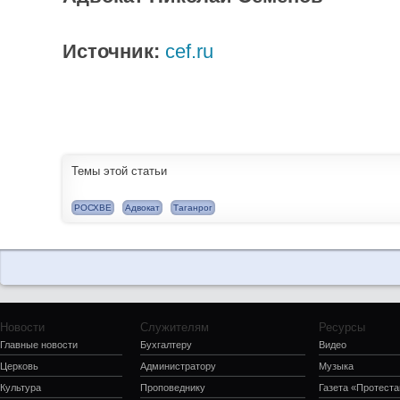
Источник:
cef.ru
Темы этой статьи
РОСХВЕ
Адвокат
Таганрог
Новости
Служителям
Ресурсы
Главные новости
Бухгалтеру
Видео
Церковь
Администратору
Музыка
Культура
Проповеднику
Газета «Протеста