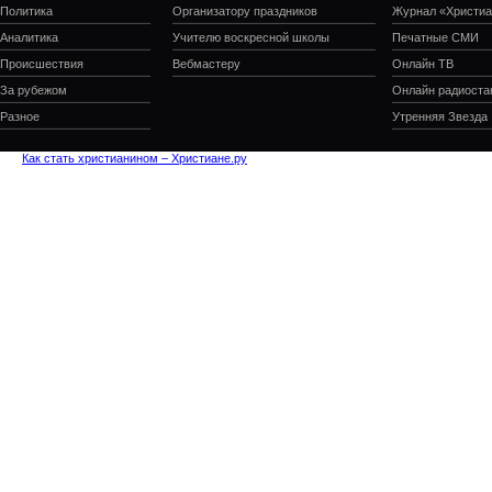
Политика
Организатору праздников
Журнал «Христиа
Аналитика
Учителю воскресной школы
Печатные СМИ
Происшествия
Вебмастеру
Онлайн ТВ
За рубежом
Онлайн радиоста
Разное
Утренняя Звезда
Как стать христианином – Христиане.ру