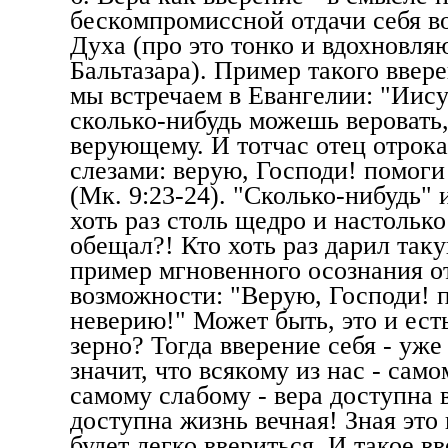
бескомпромиссной отдачи себя во
Духа (про это тонко и вдохновля
Бальтазара). Пример такого ввер
мы встречаем в Евангелии: "Иису
сколько-нибудь можешь веровать
верующему. И тотчас отец отрока
слезами: верую, Господи! помог
(Мк. 9:23-24). "Сколько-нибудь" 
хоть раз столь щедро и настольк
обещал?! Кто хоть раз дарил так
пример мгновенного осознания 
возможности: "Верую, Господи! 
неверию!" Может быть, это и ест
зерно? Тогда вверение себя - уже
значит, что всякому из нас - сам
самому слабому - вера доступна в
доступна жизнь вечная! Зная это 
будет легко ввериться. И такое в