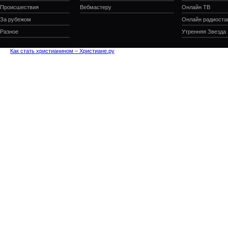
Происшествия
Вебмастеру
Онлайн ТВ
За рубежом
Онлайн радиоста
Разное
Утренняя Звезда
Как стать христианином – Христиане.ру