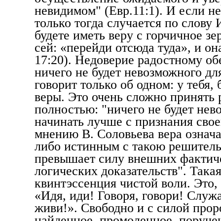
невидимом" (Евр.11:1). И если не
только тогда случается по слову 
будете иметь веру с горчичное зе
сей: «перейди отсюда туда», и он
17:20). Недоверие радостному о
ничего не будет невозможного для
говорит только об одном: у тебя, 
веры. Это очень сложно принять р
полностью: "ничего не будет нев
начинать лучше с признания свое
мнению В. Соловьева вера означа
либо истинным с такою решитель
превышает силу внешних фактич
логиче
ских доказательств". Такая
квинтэссенция чистой воли. Это, 
«Идя, иди! Говоря, говори! Служ
живи!». Свободно и с силой прор
найденное, промоленное, поруче