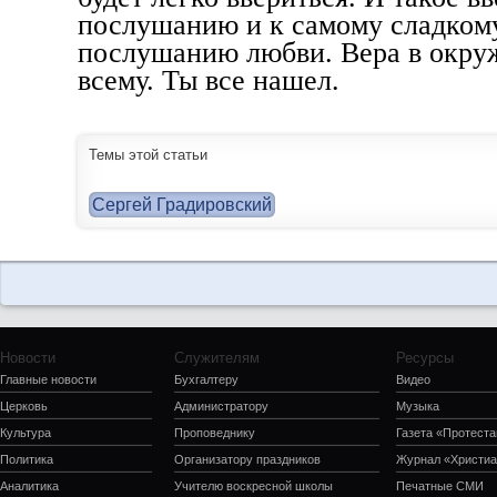
послушанию и к самому сладкому
послушанию любви. Вера в окру
всему. Ты все нашел.
Темы этой статьи
Сергей Градировский
Новости
Служителям
Ресурсы
Главные новости
Бухгалтеру
Видео
Церковь
Администратору
Музыка
Культура
Проповеднику
Газета «Протеста
Политика
Организатору праздников
Журнал «Христиа
Аналитика
Учителю воскресной школы
Печатные СМИ