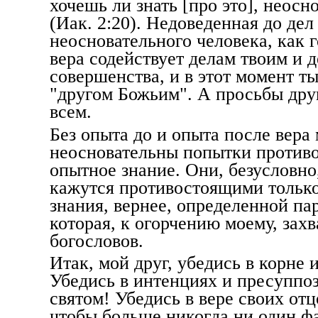
хочешь ли знать [про это], неосн
(Иак. 2:20). Недоведенная до дел 
неосновательного человека, как 
вера содействует делам твоим и 
совершенства, и в этот момент т
"другом Божьим". А просьбы дру
всем.
Без опыта до и опыта после вера
неосновательны попытки противо
опытное знание. Они, безусловно,
кажутся противостоящими только
знания, вернее, определенной па
которая, к огорчению моему, зах
богословов.
Итак, мой друг, убедись в корне 
Убедись в интенциях и пресуппоз
святом! Убедись в вере своих отц
чтобы больше никогда ни один фа