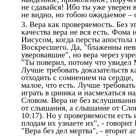
не сдавайся! Ибо ты уже уверен 
не видно, но тобою ожидаемое – 
3. Вера как проверяемость. Без э
качества вера не вся есть. Фома
Иисусом, когда персты апостола
Воскресшего. Да, "блаженны не
уверовавшие", но вера через узр
"Ты поверил, потому что увидел 
Лучше требовать доказательств к
отходить с сомнением на сердце, 
малое, что есть. Лучше требовать
играть в циника и насмехаться н
Словом. Вера не без вслушивания
от слышания, а слышание от Сло
10:17). Но у проверяемости есть 
плодам их узнаете их", - говорит
"Вера без дел мертва", - вторит а