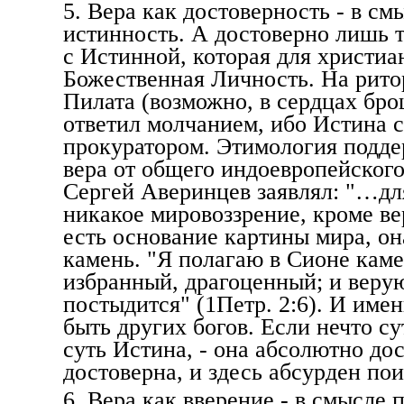
5. Вера как достоверность - в см
истинность. А достоверно лишь т
с Истинной, которая для христиа
Божественная Личность. На рито
Пилата (возможно, в сердцах бр
ответил молчанием, ибо Истина с
прокуратором. Этимология подде
вера от общего индоевропейског
Сергей Аверинцев заявлял: "…дл
никакое мировоззрение, кроме ве
есть основание картины мира, он
камень. "Я полагаю в Сионе каме
избранный, драгоценный; и веру
постыдится" (1Петр. 2:6). И име
быть других богов. Если нечто с
суть Истина, - она абсолютно до
достоверна, и здесь абсурден пои
6. Вера как вверение - в смысле 