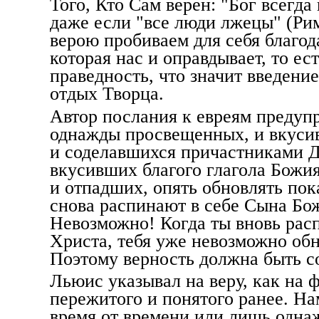
Того, Кто Сам верен: "Бог всегда
даже если "все люди лжецы" (Рим
верою пробиваем для себя благод
которая нас и оправдывает, то ест
праведность, что значит введение 
отдых Творца.
Автор послания к евреям предуп
однажды просвещенных, и вкусив
и соделавшихся причастниками Д
вкусивших благого глагола Божия
и отпадших, опять обновлять пок
снова распинают в себе Сына Божи
Невозможно! Когда ты вновь рас
Христа, тебя уже невозможно об
Поэтому верность должна быть 
Льюис указывал на веру, как на 
пережитого и понятого ранее. Н
время от времени или лишь одна