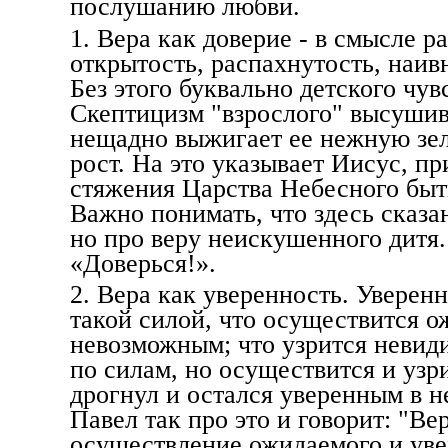
послушанию любви.
1. Вера как доверие - в смысле 
открытость, распахнутость, наив
Без этого буквально детского чув
Скептицизм "взрослого" высушив
нещадно выжигает ее нежную зеле
рост. На это указывает Иисус, пр
стяжения Царства Небесного быть
Важно понимать, что здесь сказа
но про веру неискушенного дитя.
«Доверься!».
2. Вера как уверенность. Уверен
такой силой, что осуществится о
невозможным; что узрится невиди
по силам, но осуществится и узри
дрогнул и остался уверенным в 
Павел так про это и говорит: "Ве
осуществление ожидаемого и уве