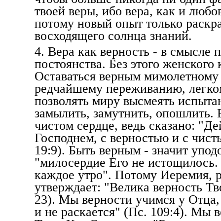
твоей веры, ибо вера, как и любо
потому новый опыт только раскр
восходящего солнца знаний.
4. Вера как верность - в смысле 
постоянства. Без этого женского 
Оставаться верным мимолетному
редчайшему переживанию, легко
позволять миру высмеять испытан
замылить, замутнить, опошлить. 
чистом сердце, ведь сказано: "Де
Господнем, с верностью и с чист
19:9). Быть верным - значит упод
"милосердие Его не истощилось.
каждое утро". Потому Иеремия, р
утверждает: "Велика верность Тво
23). Мы верности учимся у Отца,
и не раскается" (Пс. 109:4). Мы 