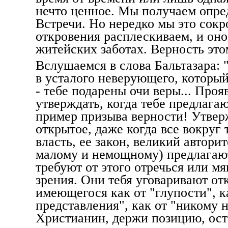
нечто ценное. Мы получаем опр
Встречи. Но нередко мы это сок
откровения расплескиваем, и оно
житейских заботах. Верность это
Вслушаемся в слова Бальтазара: 
в усталого неверующего, который
- тебе подарены очи веры... Проя
утверждать, когда тебе предлагаю
пример призыва верности! Утвер
открытое, даже когда все вокруг 
власть, ее закон, великий авторит
малому и немощному) предлагают
требуют от этого отречься или мя
зрения. Они тебя уговаривают отк
имеющегося как от "глупости", к
представления", как от "никому 
Христианин, держи позицию, ост