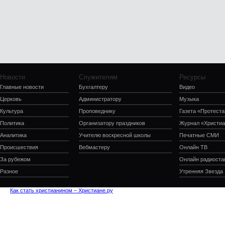
Новости
Служителям
Ресурсы
Главные новости
Бухгалтеру
Видео
Церковь
Администратору
Музыка
Культура
Проповеднику
Газета «Протеста
Политика
Организатору праздников
Журнал «Христиа
Аналитика
Учителю воскресной школы
Печатные СМИ
Происшествия
Вебмастеру
Онлайн ТВ
За рубежом
Онлайн радиоста
Разное
Утренняя Звезда
Как стать христианином – Христиане.ру