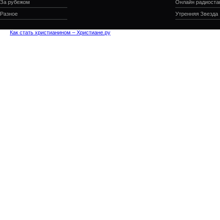
За рубежом
Онлайн радиоста
Разное
Утренняя Звезда
Как стать христианином – Христиане.ру