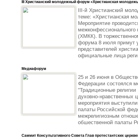
III Христианский молодежный форум «Христианская молодежь
III-й Христианский мол
теме: «Христианская мо
Мероприятие проводится
межконфессионального к
(ХМКК). В торжественно
форума 8 июля примут 
представителей христиа
официальные лица регио
Медиафорум
25 и 26 июня в Обществ
Федерации состоялся 
"Традиционные религии 
духовно-нравственных ц
мероприятия выступил
палаты Российской фед
межрелигиозным отноше
обшественной палаты Ро
Саммит Консультативного Совета Глав протестантских церкве