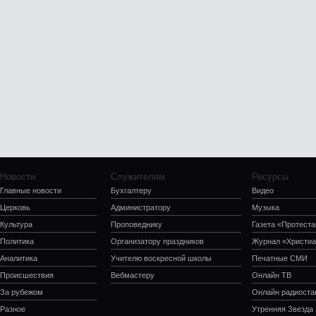
Новости
Служителям
Ресурсы
Главные новости
Бухгалтеру
Видео
Церковь
Администратору
Музыка
Культура
Проповеднику
Газета «Протеста
Политика
Организатору праздников
Журнал «Христиа
Аналитика
Учителю воскресной школы
Печатные СМИ
Происшествия
Вебмастеру
Онлайн ТВ
За рубежом
Онлайн радиоста
Разное
Утренняя Звезда