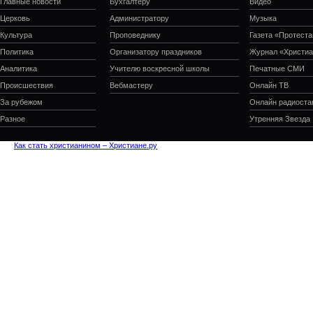
Главные новости
Бухгалтеру
Видео
Церковь
Администратору
Музыка
Культура
Проповеднику
Газета «Протеста
Политика
Организатору праздников
Журнал «Христиа
Аналитика
Учителю воскресной школы
Печатные СМИ
Происшествия
Вебмастеру
Онлайн ТВ
За рубежом
Онлайн радиоста
Разное
Утренняя Звезда
Как стать христианином – Христиане.ру