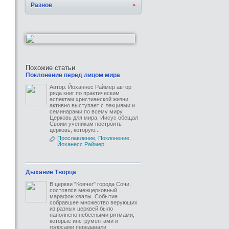
Разное
Похожие статьи
Поклонение перед лицом мира
Автор: Йоханнес Раймер автор
ряда книг по практическим
аспектам христианской жизни,
активно выступает с лекциями и
семинарами по всему миру.
Церковь для мира. Иисус обещал
Своим ученикам построить
церковь, которую...
Прославление
,
Поклонение
,
Йоханесс Раймер
Дыхание Творца
В церкви "Ковчег" города Сочи,
состоялся межцерковный
марафон хвалы. Событие
собравшее множество верующих
из разных церквей было
наполнено небесными ритмами,
которые инструментами и
голосами передавали