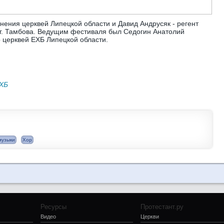
ения церквей Липецкой области и Давид Андрусяк - регент
 г. Тамбова. Ведущим фестиваля был Седогин Анатолий
 церквей ЕХБ Липецкой области.
ЕХБ
музыки
Хор
Ресурсы
Протестант.ру
Видео
Церкви