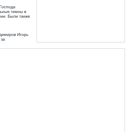
 Господа
льные гимны в
ии. Были также
димиров Игорь
 за