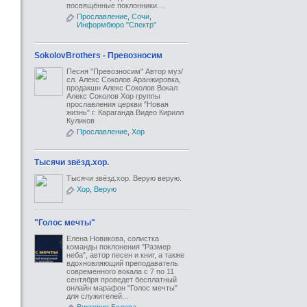
посвящённые поклонники....
Прославление
,
Сочи
,
Информбюро "Спектр"
SokolovBrothers - Превозносим
Песня "Превозносим" Автор муз/
сл. Алекс Соколов Аранжировка,
продакшн Алекс Соколов Вокал
Алекс Соколов Хор группы
прославления церкви "Новая
жизнь" г. Караганда Видео Кирилл
Куликов
Прославление
,
Хор
Тысячи звёзд.хор.
Тысячи звёзд.хор. Верую верую.
Хор
,
Верую
"Голос мечты"
Елена Новикова, солистка
команды поклонения "Размер
неба", автор песен и книг, а также
вдохновляющий преподаватель
современного вокала с 7 по 11
сентября проведет бесплатный
онлайн марафон "Голос мечты"
для служителей...