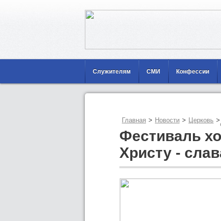
Служителям
СМИ
Конфессии
Главная
>
Новости
>
Церковь
>
Фестиваль х
Христу - слав