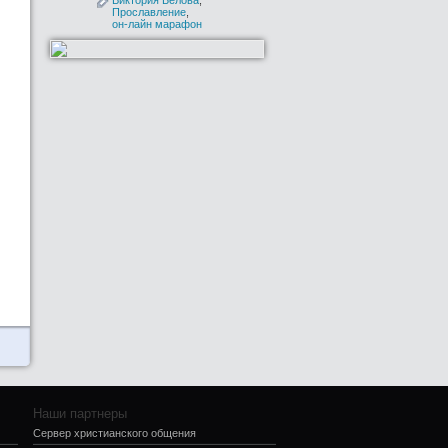
Виктория Белова
,
Прославление
,
он-лайн марафон
Наши партнеры
Сервер христианского общения