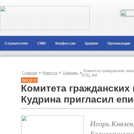
Служителям
СМИ
Конфессии
Церкви
Организации
Комитета гражданских иниц
Главная
>
Новости
>
Церковь
>
ЕЛЦ АИ
ВИДЕО
Комитета гражданских 
Кудрина пригласил еп
Игорь Князев
Евангеличес