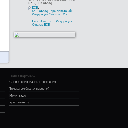
12:12). На съезд...
ЕХБ
,
54-й съезд Евро-Азиатской
Федерации Союзов ЕХБ
,
Евро-Азиатская Федерация
Союзов ЕХБ
Наши партнеры
Сервер христианского общения
Телеканал благих новостей
Молитва.ру
Христиане.ру