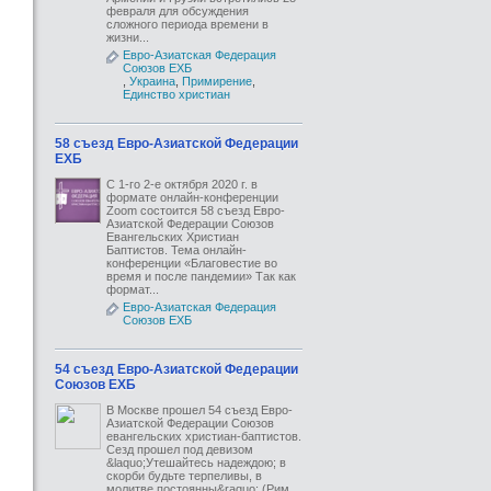
февраля для обсуждения
сложного периода времени в
жизни...
Евро-Азиатская Федерация
Союзов ЕХБ
,
Украина
,
Примирение
,
Единство христиан
58 съезд Евро-Азиатской Федерации
ЕХБ
С 1-го 2-е октября 2020 г. в
формате онлайн-конференции
Zoom состоится 58 съезд Евро-
Азиатской Федерации Союзов
Евангельских Христиан
Баптистов. Тема онлайн-
конференции «Благовестие во
время и после пандемии» Так как
формат...
Евро-Азиатская Федерация
Союзов ЕХБ
54 съезд Евро-Азиатской Федерации
Союзов ЕХБ
В Москве прошел 54 съезд Евро-
Азиатской Федерации Союзов
евангельских христиан-баптистов.
Сезд прошел под девизом
&laquo;Утешайтесь надеждою; в
скорби будьте терпеливы, в
молитве постоянны&raquo; (Рим