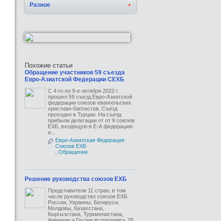
Разное
Похожие статьи
Обращение участников 59 съезда
Евро-Азиатской Федерации СЕХБ
С 4-го по 9-е октября 2022 г.
прошел 59 съезд Евро-Азиатской
федерации союзов евангельских
христиан-баптистов. Съезд
проходил в Турции. На съезд
прибыли делегации от от 9 союзов
ЕХБ, входящую в Е-А федерацию
и...
Евро-Азиатская Федерация
Союзов ЕХБ
,
Обращение
Решение руководства союзов ЕХБ
Представители 11 стран, в том
числе руководство союзов ЕХБ
России, Украины, Беларуси,
Молдовы, Казахстана,
Кыргызстана, Туркменистана,
Армении и Грузии встретились 28