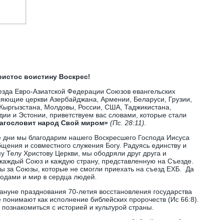
ристос воистину Воскрес!
ъезда Евро-Азиатской Федерации Союзов евангельских
ляющие церкви Азербайджана, Армении, Беларуси, Грузии,
 Кыргызстана, Молдовы, России, США, Таджикистана,
дии и Эстонии, приветствуем вас словами, которые стали
лагословит народ Свой миром»
(Пс. 28:11).
е дни мы благодарим нашего Воскресшего Господа Иисуса
бщения и совместного служения Богу. Радуясь единству и
у Телу Христову Церкви, мы ободряли друг друга и
каждый Союз и каждую страну, представленную на Съезде.
 за Союзы, которые не смогли приехать на съезд ЕХБ. Да
одами и мир в сердца людей.
ануне празднования 70-летия восстановления государства
 понимают как исполнение библейских пророчеств (Ис 66:8).
 познакомиться с историей и культурой страны.