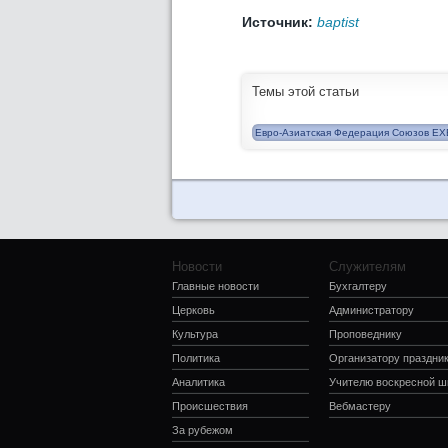
Источник:
baptist
Темы этой статьи
Евро-Азиатская Федерация Союзов ЕХ
Новости
Служителям
Главные новости
Бухгалтеру
Церковь
Администратору
Культура
Проповеднику
Политика
Организатору праздни
Аналитика
Учителю воскресной 
Происшествия
Вебмастеру
За рубежом