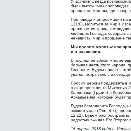
Участники Съезда познакомили
были выслушаны проповеди и 
прошли по местам, где соверш
Проповеди и информация на в
121:6), молиться за мир в Изр
проливается кровь, и страдаю
любящих Господа, совершать с
ненависть, мир и прощение та
Мы просим молиться за пробу
и в рассеянии.
В последнее время многие евр
большая часть этого народа, 
Господом. Будем просить, что
удалил покрывало с их сердца (
Просим церкви поддержать в м
в лице президента Миховича Л
Канделаки (Грузия) и Коробов
Аркадьевича, который будет п
Будем благодарить Господа, 
всякого ума» (Флп. 4:7), прояв
12:12). Будем распространять
радостью ожидая Его Второго п
15 апреля 2018 года г. Иерус