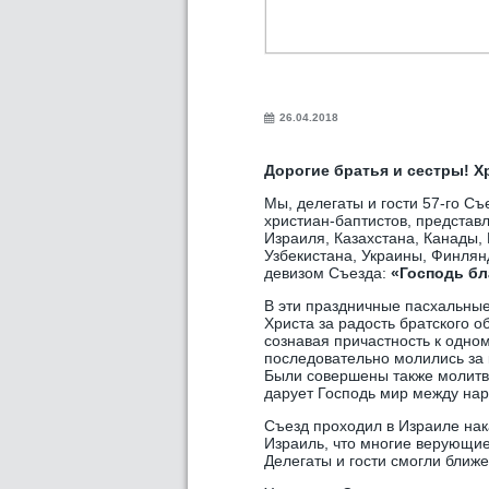
26.04.2018
Дорогие братья и сестры! Х
Мы, делегаты и гости 57-го С
христиан-баптистов, представ
Израиля, Казахстана, Канады,
Узбекистана, Украины, Финлян
девизом Съезда:
«Господь б
В эти праздничные пасхальны
Христа за радость братского о
сознавая причастность к одном
последовательно молились за 
Были совершены также молитвы
дарует Господь мир между нар
Съезд проходил в Израиле нак
Израиль, что многие верующие
Делегаты и гости смогли ближе