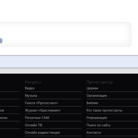
Б
Ресурсы
Протестант.ру
Видео
Церкви
Музыка
Организации
Газета «Протестант»
Библия
ков
Журнал «Христианин»
Кто такие протестанты
школы
Печатные СМИ
Реформация
Онлайн ТВ
Поиск по сайту
Онлайн радиостанции
Контакты