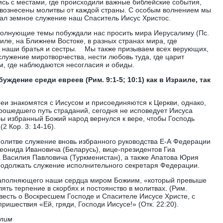
сь с местами, где происходили важные библейские события,
вознесены молитвы от каждой страны. С особым волнением мы
ал земное служение наш Спаситель Иисус Христос.
олнующие темы побуждали нас просить мира Иерусалиму (Пс.
аиле, на Ближнем Востоке, в разных странах мира, где
т наши братья и сестры. Мы также призываем всех верующих,
лужение миротворчества, нести любовь туда, где царит
м, где наблюдаются несогласия и обиды.
ждение среди евреев (Рим. 9:1-5; 10:1) как в Израиле, так
еи знакомятся с Иисусом и присоединяются к Церкви, однако,
прошедшего путь страданий, сегодня не исповедует Иисуса
бы избранный Божий народ вернулся к вере, чтобы Господь
2 Кор. 3: 14-16).
олитве служение вновь избранного руководства Е-А Федерации
еонида Ивановича (Беларусь), вице-президентов Гиа
а Василия Павловича (Туркменистан), а также Апатова Юрия
родолжать служение исполнительного секретаря Федерации.
наполняющего наши сердца миром Божиим, «который превыше
лять терпение в скорбях и постоянство в молитвах. (Рим.
 весть о Воскресшем Господе и Спасителе Иисусе Христе, с
ришествия «Ей, гряди, Господи Иисусе!» (Отк. 22:20).
алим