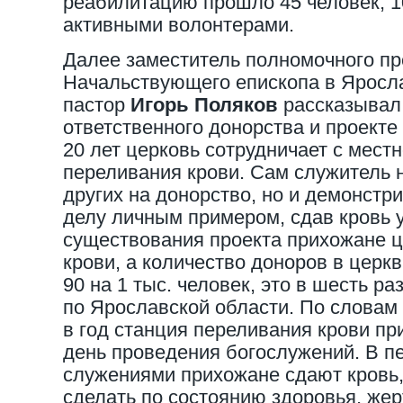
реабилитацию прошло 45 человек, 10
активными волонтерами.
Далее заместитель полномочного пр
Начальствующего епископа в Ярос
пастор
Игорь Поляков
рассказывал 
ответственного донорства и проекте
20 лет церковь сотрудничает с мест
переливания крови. Сам служитель 
других на донорство, но и демонстр
делу личным примером, сдав кровь у
существования проекта прихожане ц
крови, а количество доноров в церк
90 на 1 тыс. человек, это в шесть р
по Ярославской области. По словам
в год станция переливания крови пр
день проведения богослужений. В 
служениями прихожане сдают кровь, 
сделать по состоянию здоровья, же