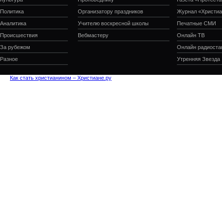
Политика
Организатору праздников
Журнал «Христиа
Аналитика
Учителю воскресной школы
Печатные СМИ
Происшествия
Вебмастеру
Онлайн ТВ
За рубежом
Онлайн радиоста
Разное
Утренняя Звезда
Как стать христианином – Христиане.ру