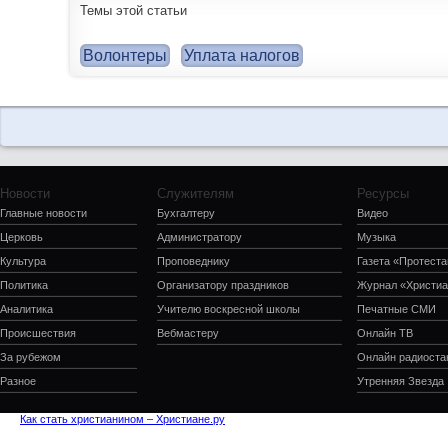
Темы этой статьи
Волонтеры
Уплата налогов
Новости
Служителям
Ресурсы
Главные новости
Бухгалтеру
Видео
Церковь
Администратору
Музыка
Культура
Проповеднику
Газета «Протеста
Политика
Организатору праздников
Журнал «Христиа
Аналитика
Учителю воскресной школы
Печатные СМИ
Происшествия
Вебмастеру
Онлайн ТВ
За рубежом
Онлайн радиоста
Разное
Утренняя Звезда
Как стать христианином – Христиане.ру