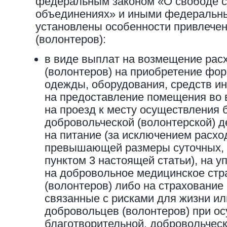
федеральным законом «О свободе со
объединениях» и иными федеральны
установлены особенности привлече
(волонтеров):
в виде выплат на возмещение рас
(волонтеров) на приобретение фо
одежды, оборудования, средств и
на предоставление помещения во 
на проезд к месту осуществления 
добровольческой (волонтерской) д
на питание (за исключением расхо
превышающей размеры суточных,
пунктом 3 настоящей статьи), на у
на добровольное медицинское стр
(волонтеров) либо на страхование 
связанные с рисками для жизни ил
добровольцев (волонтеров) при о
благотворительной, добровольческ