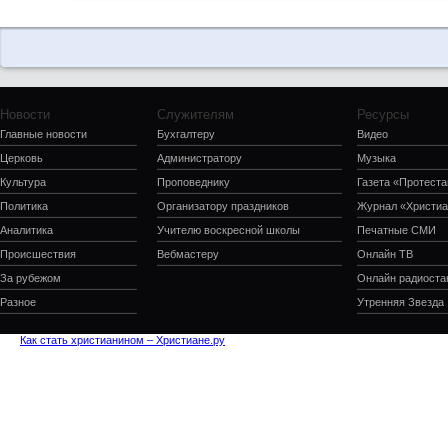
Новости
Служителям
Ресурсы
Главные новости
Бухгалтеру
Видео
Церковь
Администратору
Музыка
Культура
Проповеднику
Газета «Протеста
Политика
Организатору праздников
Журнал «Христиа
Аналитика
Учителю воскресной школы
Печатные СМИ
Происшествия
Вебмастеру
Онлайн ТВ
За рубежом
Онлайн радиоста
Разное
Утренняя Звезда
Как стать христианином – Христиане.ру