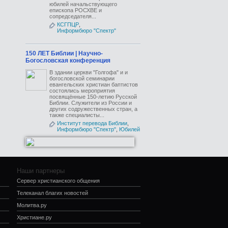
юбилей начальствующего
епископа РОСХВЕ и
сопредседателя...
КСГПЦР
,
Информбюро "Спектр"
150 ЛЕТ Библии | Научно-
Богословская конференция
В здании церкви "Голгофа" и и
богословской семинарии
евангельских христиан баптистов
состоялись мероприятия
посвящённые 150-летию Русской
Библии. Служители из России и
других содружественных стран, а
также специалисты...
Институт перевода Библии
,
Информбюро "Спектр"
,
Юбилей
Наши партнеры
Сервер христианского общения
Телеканал благих новостей
Молитва.ру
Христиане.ру