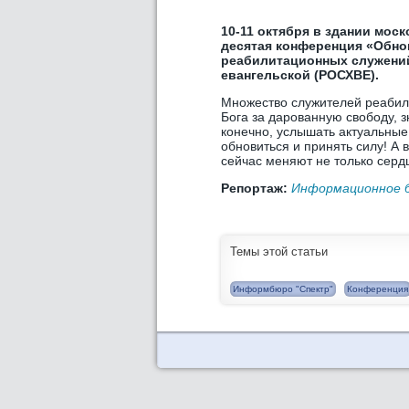
10-11 октября в здании мос
десятая конференция «Обно
реабилитационных служений
евангельской (РОСХВЕ).
Множество служителей реабили
Бога за дарованную свободу, з
конечно, услышать актуальные 
обновиться и принять силу! А
сейчас меняют не только сердц
Репортаж:
Информационное б
Темы этой статьи
Информбюро "Спектр"
Конференция