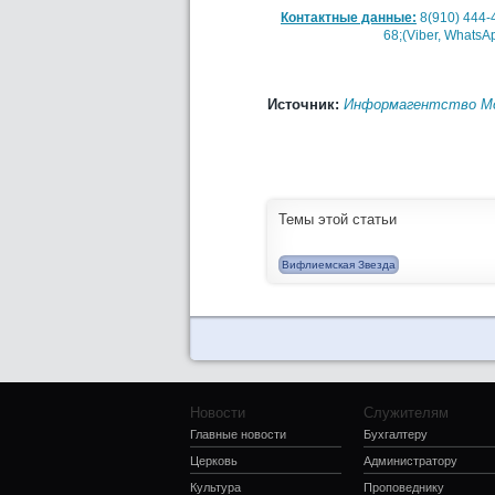
Контактные данные:
8(910) 444-
68;(Viber, WhatsA
Источник:
Информагентство Мо
Темы этой статьи
Вифлиемская Звезда
Новости
Служителям
Главные новости
Бухгалтеру
Церковь
Администратору
Культура
Проповеднику