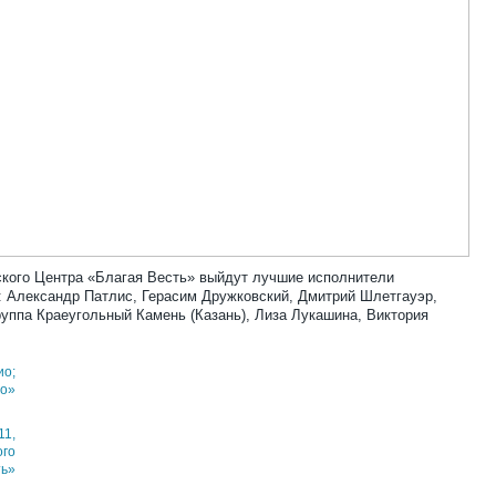
йского Центра «Благая Весть» выйдут лучшие исполнители
: Александр Патлис, Герасим Дружковский, Дмитрий Шлетгауэр,
руппа Краеугольный Камень (Казань), Лиза Лукашина, Виктория
ио;
ио»
11,
ого
ть»