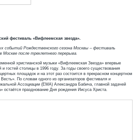
ский фестиваль «Вифлеемская звезда».
ых событий Рождественского сезона Москвы – фестиваль
в Москве после трехлетнего перерыва.
еменной христианской музыки «Вифлеемская Звезда» впервые
 и гостей столицы в 1996 году. За годы своего существования
цертных площадок и на этот раз состоится в прекрасном концертном
 Весть». По словам одного из организаторов фестиваля и
кальной Ассоциации (ЕМА) Александра Бабича, главной задачей
» остаётся празднование Дня рождения Иисуса Христа.