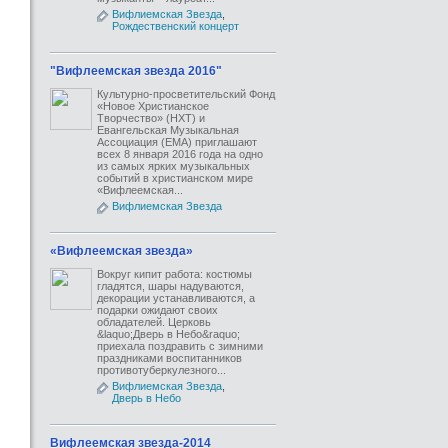
Вифлиемская Звезда
,
Рождественский концерт
"Вифлеемская звезда 2016"
Культурно-просветительский Фонд
«Новое Христианское
Творчество» (НХТ) и
Евангельская Музыкальная
Ассоциация (ЕМА) приглашают
всех 8 января 2016 года на одно
из самых ярких музыкальных
событий в христианском мире
«Вифлеемская...
Вифлиемская Звезда
«Вифлеемская звезда»
Вокруг кипит работа: костюмы
гладятся, шары надуваются,
декорации устанавливаются, а
подарки ожидают своих
обладателей. Церковь
&laquo;Дверь в Небо&raquo;
приехала поздравить с зимними
праздниками воспитанников
противотуберкулезного...
Вифлиемская Звезда
,
Дверь в Небо
Вифлеемская звезда-2014