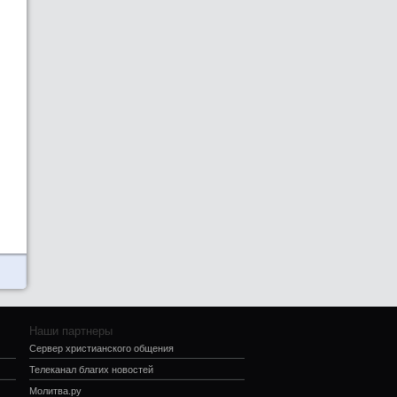
Наши партнеры
Сервер христианского общения
Телеканал благих новостей
Молитва.ру