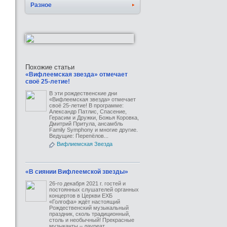
Разное
Похожие статьи
«Вифлеемская звезда» отмечает
своё 25-летие!
В эти рождественские дни
«Вифлеемская звезда» отмечает
своё 25-летие! В программе:
Александр Патлис, Спасение,
Герасим и Дружки, Божья Коровка,
Дмитрий Притула, ансамбль
Family Symphony и многие другие.
Ведущие: Перепёлов...
Вифлиемская Звезда
«В сиянии Вифлеемской звезды»
26-го декабря 2021 г. гостей и
постоянных слушателей органных
концертов в Церкви ЕХБ
«Голгофа» ждёт настоящий
Рождественский музыкальный
праздник, сколь традиционный,
столь и необычный! Прекрасные
музыканты – лауреат...