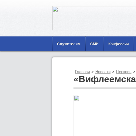
Служителям
СМИ
Конфессии
Главная
>
Новости
>
Церковь
>
«Вифлеемская