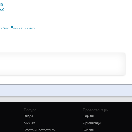
46-
pp)
сква Евангельская
Ресурсы
Протестант.ру
Видео
Церкви
Музыка
Организации
Газета «Протестант»
Библия