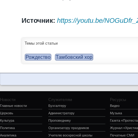
Источник:
https://youtu.be/NOGuDfr_
Темы этой статьи
Рождество
Тамбовский хор
Новости
Служителям
Ресурсы
Главные новости
Бухгалтеру
Видео
Церковь
Администратору
Музыка
Культура
Проповеднику
Газета «Протеста
Политика
Организатору праздников
Журнал «Христиа
Аналитика
Учителю воскресной школы
Печатные СМИ