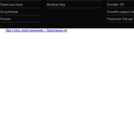
Происшествия
Вебмастеру
Онлайн ТВ
За рубежом
Онлайн радиоста
Разное
Утренняя Звезда
Как стать христианином – Христиане.ру