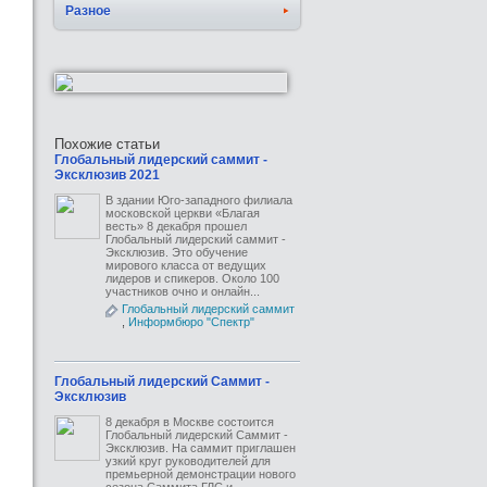
Разное
Похожие статьи
Глобальный лидерский саммит -
Эксклюзив 2021
В здании Юго-западного филиала
московской церкви «Благая
весть» 8 декабря прошел
Глобальный лидерский саммит -
Эксклюзив. Это обучение
мирового класса от ведущих
лидеров и спикеров. Около 100
участников очно и онлайн...
Глобальный лидерский саммит
,
Информбюро "Спектр"
Глобальный лидерский Саммит -
Эксклюзив
8 декабря в Москве состоится
Глобальный лидерский Саммит -
Эксклюзив. На саммит приглашен
узкий круг руководителей для
премьерной демонстрации нового