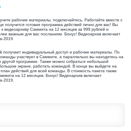
я
лучите рабочие материалы, подключайтесь. Работайте вместе с
це получится готовая программа действий лично для вас! Вы
п к видеоархиву Саммита на 12 месяцев за 999 рублей и
олее важным для вас посланиям. Бонус! Видеоархив включает
а-2019.
й получает индивидуальный доступ и рабочие материалы. По
команды участвует в Саммите, а параллельно вы находитесь на
ли другой программе. Также можно собраться небольшой
 большом экране, работать командой. В конце вы выйдете на
план действий для всей команды. В стоимость пакета также
Саммита на 12 месяцев. Бонус! Видеоархив включает
а-2019.