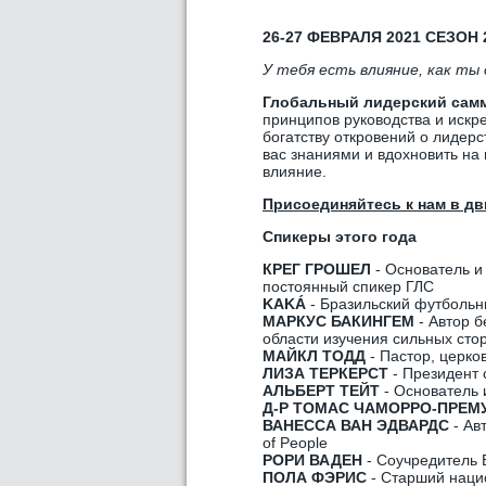
26-27 ФЕВРАЛЯ 2021 СЕЗОН 
У тебя есть влияние, как ты
Глобальный лидерский сам
принципов руководства и искре
богатству откровений о лидерс
вас знаниями и вдохновить на 
влияние.
Присоединяйтесь к нам в д
Спикеры этого года
КРЕГ ГРОШЕЛ
- Основатель и 
постоянный спикер ГЛС
KAKÁ
- Бразильский футбольн
МАРКУС БАКИНГЕМ
- Автор б
области изучения сильных сто
МАЙКЛ ТОДД
- Пастор, церков
ЛИЗА ТЕРКЕРСТ
- Президент 
АЛЬБЕРТ ТЕЙТ
- Основатель и
Д-Р ТОМАС ЧАМОРРО-ПРЕМ
ВАНЕССА ВАН ЭДВАРДС
- Ав
of People
РОРИ ВАДЕН
- Соучредитель B
ПОЛА ФЭРИС
- Старший наци