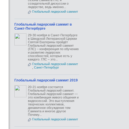
сезона Саммита ГЛС и
созидательной дискуссии о
лидерстве, ведь именно...
Глобальный лидерский саммит
Глобальный лидерский саммит в
Санкт-Петербурге
29-30 ноября в Санкт-Петербурге
в Шведской Лютеранской Церкви
Святой Екатерины пройдёт
Глобальный лидерский саммит
(ГЛС) – конференция по обучению
и развитию лидерских
способностей, которые есть у
каждого. ГЛС – это...
Глобальный лидерский саммит
,
Санкт-Петербург
Глобальный лидерский саммит 2019
20-21 ноября состоится
Глобальный лидерский саммит.
Глобальный лидерский саммит —
это комбинация живого общения и
видеосессий. Это выступления
творческих коллективов,
динамичное обсуждение тем
Саммита и многое другое
Почему...
Глобальный лидерский саммит