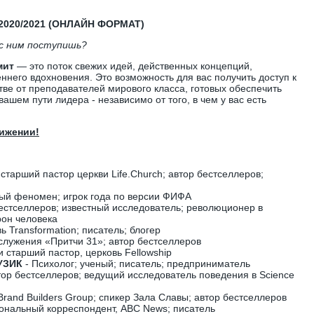
2020/2021 (ОНЛАЙН ФОРМАТ)
 с ним поступишь?
мит
— это поток свежих идей, действенных концепций,
ннего вдохновения. Это возможность для вас получить доступ к
тве от преподавателей мирового класса, готовых обеспечить
вашем пути лидера - независимо от того, в чем у вас есть
вижении!
старший пастор церкви Life.Church; автор бестселлеров;
ый феномен; игрок года по версии ФИФА
естселлеров; известный исследователь; революционер в
рон человека
ь Transformation; писатель; блогер
служения «Притчи 31»; автор бестселлеров
 старший пастор, церковь Fellowship
УЗИК
- Психолог; ученый; писатель; предприниматель
тор бестселлеров; ведущий исследователь поведения в Science
rand Builders Group; спикер Зала Славы; автор бестселлеров
ональный корреспондент, ABC News; писатель