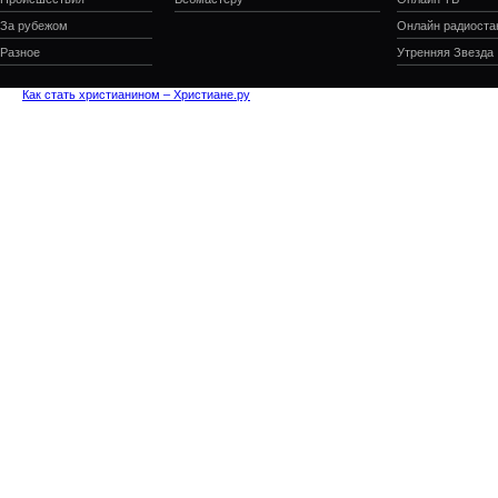
За рубежом
Онлайн радиоста
Разное
Утренняя Звезда
Как стать христианином – Христиане.ру