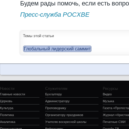
Будем рады помочь, если есть вопр
Пресс-служба РОСХВЕ
Темы этой статьи
Глобальный лидерский саммит
Новости
Служителям
Ресурсы
Главные новости
Бухгалтеру
Видео
Церковь
Администратору
Музыка
Культура
Проповеднику
Газета «Протеста
Политика
Организатору праздников
Журнал «Христиа
Аналитика
Учителю воскресной школы
Печатные СМИ
Происшествия
Вебмастеру
Онлайн ТВ