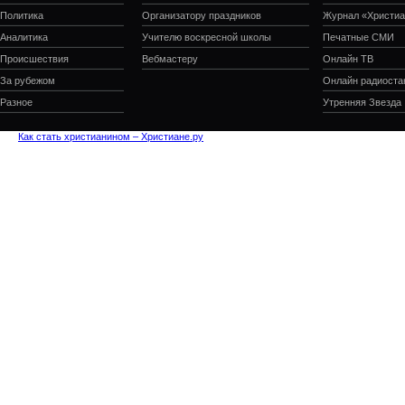
Политика
Организатору праздников
Журнал «Христиа
Аналитика
Учителю воскресной школы
Печатные СМИ
Происшествия
Вебмастеру
Онлайн ТВ
За рубежом
Онлайн радиоста
Разное
Утренняя Звезда
Как стать христианином – Христиане.ру