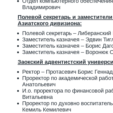
Отдел компьютерного обеспечения
Владимирович
Полевой секретарь и заместители
Азиатского дивизиона:
Полевой секретарь – Либеранский
Заместитель казначея – Эдвин Тиг
Заместитель казначея – Борис Даг
Заместитель казначея – Воронюк 
Заокский адвентистский универси
Ректор – Протасевич Борис Генна
Проректор по академической рабо
Анатольевич
И.о. проректора по финансовой ра
Витальевна
Проректор по духовно воспитател
Кемиль Кемилевич