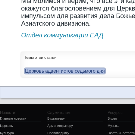
Мы молимся и верим, что все эти к
окажутся благословением для Церкв
импульсом для развития дела Божье
Азиатского дивизиона.
Отдел коммуникации ЕАД
Темы этой статьи
Церковь адвентистов седьмого дня
Новости
Служителям
Ресурсы
Главные новости
Бухгалтеру
Видео
Церковь
Администратору
Музыка
Культура
Проповеднику
Газета «Протеста