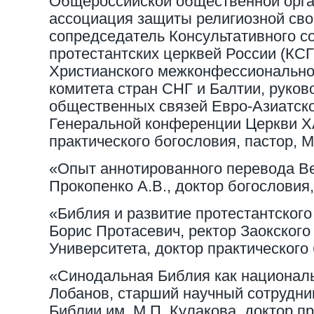
Общероссийской общественной орга
ассоциация защиты религиозной св
сопредседатель Консультативного со
протестантских церквей России (КС
Христианского межконфессиональног
комитета стран СНГ и Балтии, руко
общественных связей Евро-Азиатско
Генеральной конференции Церкви Х
практического богословия, пастор, М
«Опыт аннотированного перевода Ве
Прокопенко А.В., доктор богословия
«Библия и развитие протестантского
Борис Протасевич, ректор Заокского
Университета, доктор практического
«Синодальная Библия как национал
Лобанов, старший научный сотрудни
Библии им. М.П. Кулакова, доктор п