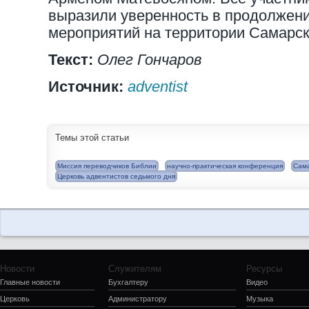
выразили уверенность в продолжен
мероприятий на территории Самарск
Текст:
Олег Гончаров
Источник:
adventist
Темы этой статьи
Миссия переводчиков Библии
научно-практическая конференция
Сам
Церковь адвентистов седьмого дня
Новости
Служителям
Ресурсы
Главные новости
Бухгалтеру
Видео
Церковь
Администратору
Музыка