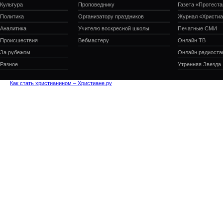
Культура
Проповеднику
Газета «Протеста
Политика
Организатору праздников
Журнал «Христиа
Аналитика
Учителю воскресной школы
Печатные СМИ
Происшествия
Вебмастеру
Онлайн ТВ
За рубежом
Онлайн радиоста
Разное
Утренняя Звезда
Как стать христианином – Христиане.ру