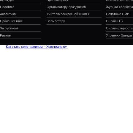
Политика
Организатору праздников
Журнал «Христиа
Аналитика
Учителю воскресной школы
Печатные СМИ
Происшествия
Вебмастеру
Онлайн ТВ
За рубежом
Онлайн радиоста
Разное
Утренняя Звезда
Как стать христианином – Христиане.ру