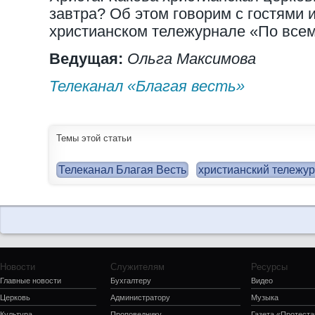
завтра? Об этом говорим с гостями 
христианском тележурнале «По всем
Ведущая:
Ольга Максимова
Телеканал «Благая весть»
Темы этой статьи
Телеканал Благая Весть
христианский тележу
Новости
Служителям
Ресурсы
Главные новости
Бухгалтеру
Видео
Церковь
Администратору
Музыка
Культура
Проповеднику
Газета «Протеста