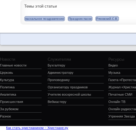
Темы этой статьи
пасхальное поздравление
Праздник пасхи
Ряховский.С.В.
Новости
Служителям
Ресурсы
Главные новости
Бухгалтеру
Видео
Церковь
Администратору
Музыка
Культура
Проповеднику
Газета «Протеста
Политика
Организатору праздников
Журнал «Христиа
Аналитика
Учителю воскресной школы
Печатные СМИ
Происшествия
Вебмастеру
Онлайн ТВ
За рубежом
Онлайн радиоста
Разное
Утренняя Звезда
Как стать христианином – Христиане.ру