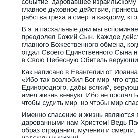
событие, даровавшее израильскому 
главное духовное действие, принес
рабства греха и смерти каждому, кт
В эти пасхальные дни мы вспоминае
преодолел Божий Сын. Каждое дейс
главного Божественного обмена, ко
отдал Своего Единственного Сына н
в Свою Небесную Обитель верующих
Как написано в Евангелии от Иоанна 
«Ибо так возлюбил Бог мир, что от
Единородного, дабы всякий, верующи
имел жизнь вечную. Ибо не послал Б
чтобы судить мир, но чтобы мир спа
Именно спасение и жизнь являются 
дарованными нам Христом! Ведь Пас
образ страдания, мучения и смерти, 
надежды и жизни!