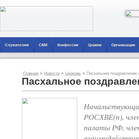
Служителям
СМИ
Конфессии
Церкви
Организации
Главная
>
Новости
>
Церковь
>
Пасхальное поздравление
Пасхальное поздравле
Начальствующи
РОСХВЕ(п), чле
палаты РФ, чле
взаимодействию