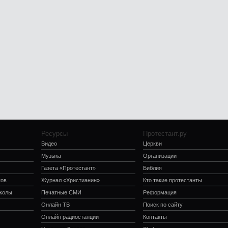
Ресурсы
Протестант.ру
Видео
Церкви
Музыка
Организации
Газета «Протестант»
Библия
ков
Журнал «Христианин»
Кто такие протестанты
школы
Печатные СМИ
Реформация
Онлайн ТВ
Поиск по сайту
Онлайн радиостанции
Контакты