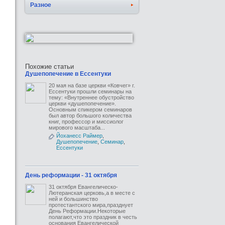
Разное
Похожие статьи
Душепопечение в Ессентуки
20 мая на базе церкви «Ковчег» г.
Ессентуки прошли семинары на
тему: «Внутреннее обустройство
церкви «душепопечение».
Основным спикером семинаров
был автор большого количества
книг, профессор и миссиолог
мирового масштаба...
Йоханесс Раймер
,
Душепопечение
,
Семинар
,
Ессентуки
День реформации - 31 октября
31 октября Евангелическо-
Лютеранская церковь,а в месте с
ней и большинство
протестантского мира,празднует
День Реформации.Некоторые
полагают,что это праздник в честь
основания Евангелической