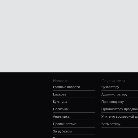
Новости
Служителям
Главные новости
Бухгалтеру
Церковь
Администратору
Культура
Проповеднику
Политика
Организатору праздни
Аналитика
Учителю воскресной 
Происшествия
Вебмастеру
За рубежом