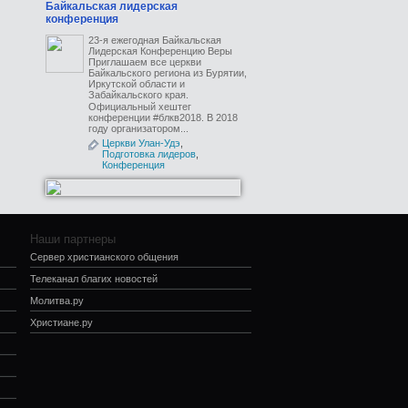
Байкальская лидерская
конференция
23-я ежегодная Байкальская
Лидерская Конференцию Веры
Приглашаем все церкви
Байкальского региона из Бурятии,
Иркутской области и
Забайкальского края. ⠀
Официальный хештег
конференции #блкв2018. В 2018
году организатором...
Церкви Улан-Удэ
,
Подготовка лидеров
,
Конференция
Наши партнеры
Сервер христианского общения
Телеканал благих новостей
Молитва.ру
Христиане.ру