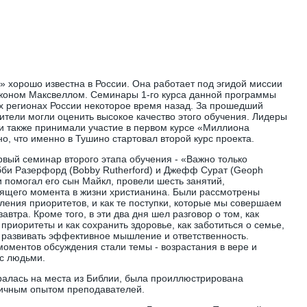
хорошо известна в России. Она работает под эгидой миссии
Джоном Максвеллом. Семинары 1-го курса данной программы
х регионах России некоторое время назад. За прошедший
ители могли оценить высокое качество этого обучения. Лидеры
и также принимали участие в первом курсе «Миллиона
о, что именно в Тушино стартовал второй курс проекта.
рвый семинар второго этапа обучения - «Важно только
бби Разерфорд (Bobby Rutherford) и Джефф Сурат (Geoph
и помогал его сын Майкл, провели шесть занятий,
ящего момента в жизни христианина. Были рассмотрены
ения приоритетов, и как те поступки, которые мы совершаем
автра. Кроме того, в эти два дня шел разговор о том, как
риоритеты и как сохранить здоровье, как заботиться о семье,
 развивать эффективное мышление и ответственность.
моментов обсуждения стали темы - возрастания в вере и
с людьми.
ралась на места из Библии, была проиллюстрирована
ичным опытом преподавателей.