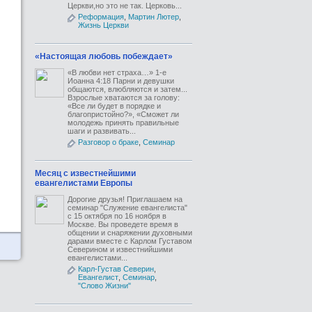
Церкви,но это не так. Церковь...
Реформация
,
Мартин Лютер
,
Жизнь Церкви
«Настоящая любовь побеждает»
«В любви нет страха…» 1-е
Иоанна 4:18 Парни и девушки
общаются, влюбляются и затем...
Взрослые хватаются за голову:
«Все ли будет в порядке и
благопристойно?», «Сможет ли
молодежь принять правильные
шаги и развивать...
Разговор о браке
,
Семинар
Месяц с известнейшими
евангелистами Европы
Дорогие друзья! Приглашаем на
семинар "Служение евангелиста"
с 15 октября по 16 ноября в
Москве. Вы проведете время в
общении и снаряжении духовными
дарами вместе с Карлом Густавом
Северином и известнийшими
евангелистами...
Карл-Густав Северин
,
Евангелист
,
Семинар
,
"Слово Жизни"