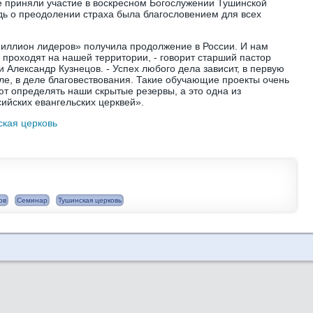
 приняли участие в воскресном Богослужении Тушинской
дь о преодолении страха была благословением для всех
Миллион лидеров» получила продолжение в России. И нам
 проходят на нашей территории, - говорит старший пастор
 Александр Кузнецов. - Успех любого дела зависит, в первую
сле, в деле благовествования. Такие обучающие проекты очень
ют определять наши скрытые резервы, а это одна из
ийских евангельских церквей».
ская церковь
ов
Семинар
Тушинская церковь