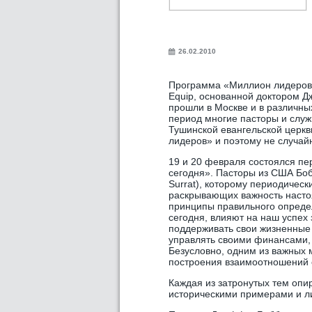
26.02.2010
Программа «Миллион лидеров» 
Equip, основанной доктором 
прошли в Москве и в различны
период многие пасторы и служ
Тушинской евангельской церкв
лидеров» и поэтому не случайн
19 и 20 февраля состоялся пе
сегодня». Пасторы из США Бо
Surrat), которому периодическ
раскрывающих важность насто
принципы правильного определ
сегодня, влияют на наш успех з
поддерживать свои жизненные п
управлять своими финансами,
Безусловно, одним из важных 
построения взаимоотношений 
Каждая из затронутых тем опи
историческими примерами и л