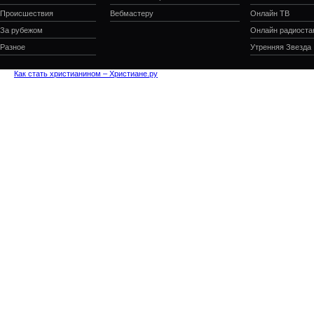
Происшествия
Вебмастеру
Онлайн ТВ
За рубежом
Онлайн радиоста
Разное
Утренняя Звезда
Как стать христианином – Христиане.ру