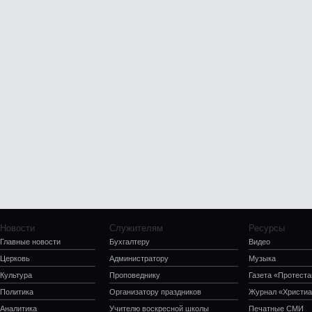
Новости
Служителям
Ресурсы
Главные новости
Бухгалтеру
Видео
Церковь
Администратору
Музыка
Культура
Проповеднику
Газета «Протеста
Политика
Организатору праздников
Журнал «Христиа
Аналитика
Учителю воскресной школы
Печатные СМИ