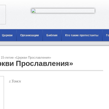
Церкви
Организации
Библия
Кто такие протестанты
Г
15-летие «Церкви Прославления»
ркви Прославления»
г.Томск