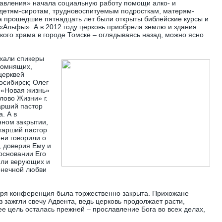
авления» начала социальную работу помощи алко- и
детям-сиротам, трудновоспитуемым подросткам, матерям-
а прошедшие пятнадцать лет были открыты библейские курсы и
 «Альфы». А в 2012 году церковь приобрела землю и здания
кого храма в городе Томске – оглядываясь назад, можно ясно
хали спикеры
помнящих,
церквей
осибирск; Олег
 «Новая жизнь»
лово Жизни» г.
арший пастор
. А в
нном закрытии,
тарший пастор
ни говорили о
 доверия Ему и
 основании Его
или верующих и
онечной любви
бря конференция была торжественно закрыта. Прихожане
 зажгли свечу Адвента, ведь церковь продолжает расти,
ее цель осталась прежней – прославление Бога во всех делах,