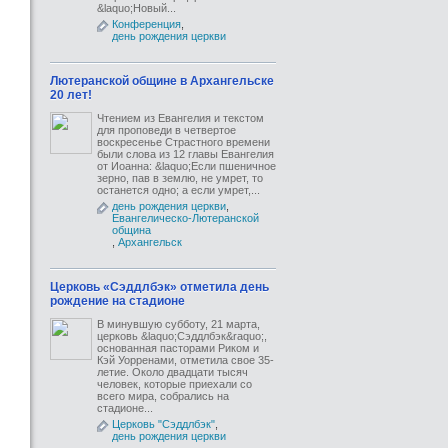
&laquo;Новый...
Конференция
,
день рождения церкви
Лютеранской общине в Архангельске
20 лет!
Чтением из Евангелия и текстом
для проповеди в четвертое
воскресенье Страстного времени
были слова из 12 главы Евангелия
от Иоанна: &laquo;Если пшеничное
зерно, пав в землю, не умрет, то
останется одно; а если умрет,...
день рождения церкви
,
Евангелическо-Лютеранской
общинa
,
Архангельск
Церковь «Сэддлбэк» отметила день
рождение на стадионе
В минувшую субботу, 21 марта,
церковь &laquo;Сэддлбэк&raquo;,
основанная пасторами Риком и
Кэй Уорренами, отметила свое 35-
летие. Около двадцати тысяч
человек, которые приехали со
всего мира, собрались на
стадионе...
Церковь "Сэддлбэк"
,
день рождения церкви