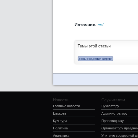
Источник:
cef
Темы этой статьи
день рождения церкви
Новости
Служителям
Главные новости
Бухгалтеру
Церковь
Администратору
Культура
Проповеднику
Политика
Организатору праздни
Аналитика
Учителю воскресной 