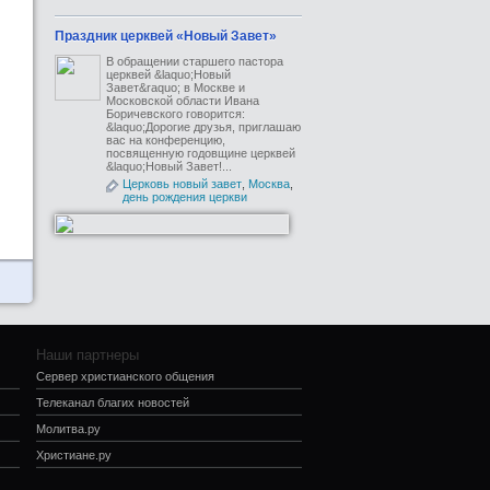
Праздник церквей «Новый Завет»
В обращении старшего пастора
церквей &laquo;Новый
Завет&raquo; в Москве и
Московской области Ивана
Боричевского говорится:
&laquo;Дорогие друзья, приглашаю
вас на конференцию,
посвященную годовщине церквей
&laquo;Новый Завет!...
Церковь новый завет
,
Москва
,
день рождения церкви
Наши партнеры
Сервер христианского общения
Телеканал благих новостей
Молитва.ру
Христиане.ру