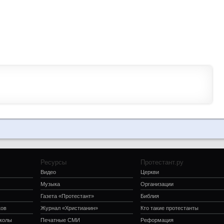
Ресурсы
Протестант.ру
Видео
Церкви
Музыка
Организации
Газета «Протестант»
Библия
ков
Журнал «Христианин»
Кто такие протестанты
школы
Печатные СМИ
Реформация