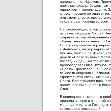
направлению, «Церковь Просл
наркозависимым, бездомным, 
одиночкам и многим другим. З
классы, прошел не один виток
под строительство протестантс
увидеть руку Господа во всем.
На конференцию в Томск прие
из разных городов: Сергей Не
старший пастор объединения 
«Краеугольный камень», г. Нов
Попов, старший пастор церкви
г. Челябинск, пастор церкви «С
Москва, Маттс-Ола Исхоел, ст
церкви «Слово жизни» г. Москва
последний день, на торжестве
проповедовал Олег Тихонов, с
«Церкви Прославления». Все о
важности общения с Господом,
строительства своей жизни на
Слова. Богослужения вдохнов
напомнили им еще раз о беск
Отца.
В последнее воскресенье ноя
приняли вечерю и в первый раз
меняться и идти за Господом, 
которые она совершает!