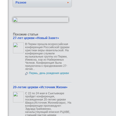
Разное
Похожие статьи
27-лет церкви «Новый Завет»
В Перми прошла всероссийская
конференция Российской Церкви
христиан веры евангельской. На
конференции служили
музыкальные группы из Перми,
Ижевска, хор из Набережных
Челнов. Конференция была
приурочена к празднованию 27-
летия...
Пермь
,
день рождения церкви
20-летие церкви «Источник Жизни»
С 22 по 24 мая в Сыктывкаре
пройдет конференция,
посвященная 20-летию церкви
&laquo;Источник Жизни&raquo;. На
конференции проповедуют:
Эдуард Грабовенко,
начальствующий епископ РЦХВЕ,
старший пастор церкви