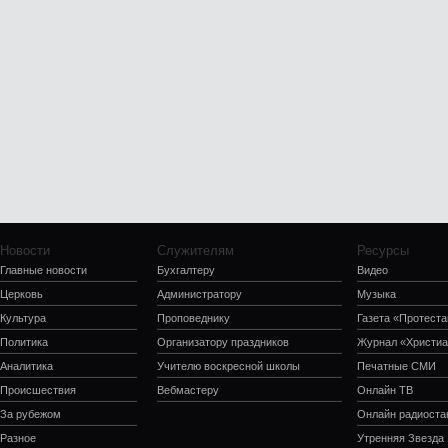
Новости
Служителям
Ресурсы
Главные новости
Бухгалтеру
Видео
Церковь
Администратору
Музыка
Культура
Проповеднику
Газета «Протеста
Политика
Организатору праздников
Журнал «Христиа
Аналитика
Учителю воскресной школы
Печатные СМИ
Происшествия
Вебмастеру
Онлайн ТВ
За рубежом
Онлайн радиоста
Разное
Утренняя Звезда