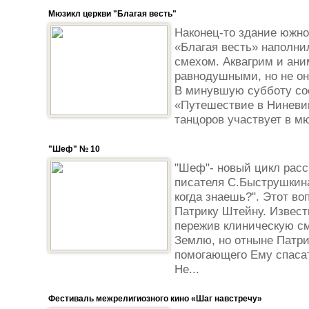
Мюзикл церкви "Благая весть"
Наконец-то здание южно
«Благая весть» наполн
смехом. Аквагрим и ани
равнодушными, но не он
В минувшую субботу со
«Путешествие в Ниневию
танцоров участвует в мю
"Шеф" № 10
"Шеф"- новый цикл расс
писателя С.Быструшкина
когда знаешь?". Этот во
Патрику Штейну. Извест
пережив клиническую см
Землю, но отныне Патри
помогающего Ему спаса
Не...
Фестиваль межрелигиозного кино «Шаг навстречу»