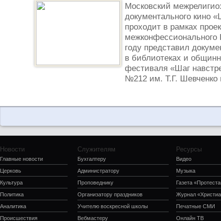
Московский межрелигио
документального кино «
проходит в рамках прое
межконфессионального 
году представил докум
в библиотеках и общинн
фестиваля «Шаг навстре
№212 им. Т.Г. Шевченко г
Новости
Служителям
Ресурсы
Главные новости
Бухгалтеру
Видео
Церковь
Администратору
Музыка
Культура
Проповеднику
Газета «Протеста
Политика
Организатору праздников
Журнал «Христиа
Аналитика
Учителю воскресной школы
Печатные СМИ
Происшествия
Вебмастеру
Онлайн ТВ