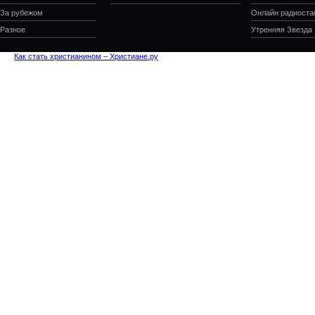
За рубежом
Онлайн радиоста
Разное
Утренняя Звезда
Как стать христианином – Христиане.ру