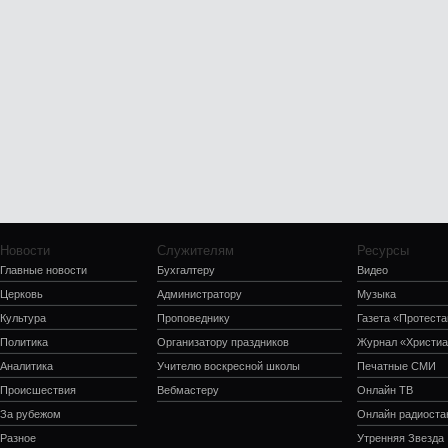
Новости
Служителям
Ресурсы
Главные новости
Бухгалтеру
Видео
Церковь
Администратору
Музыка
Культура
Проповеднику
Газета «Протеста
Политика
Организатору праздников
Журнал «Христиа
Аналитика
Учителю воскресной школы
Печатные СМИ
Происшествия
Вебмастеру
Онлайн ТВ
За рубежом
Онлайн радиоста
Разное
Утренняя Звезда